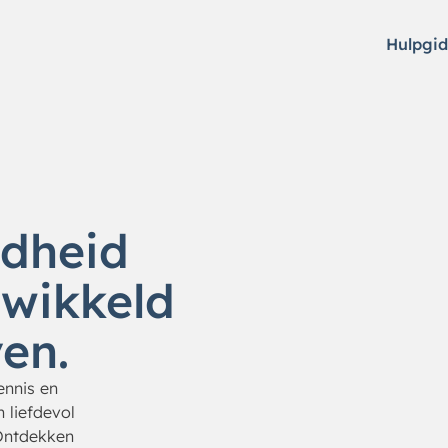
Hulpgid
ndheid
ewikkeld
ven.
kennis en
n liefdevol
Ontdekken