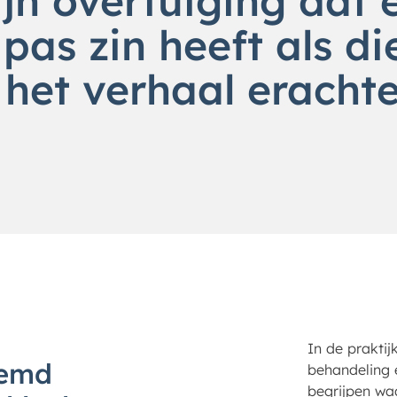
ijn overtuiging dat 
pas zin heeft als die
 het verhaal erachte
In de prakti
temd
behandeling e
begrijpen wa