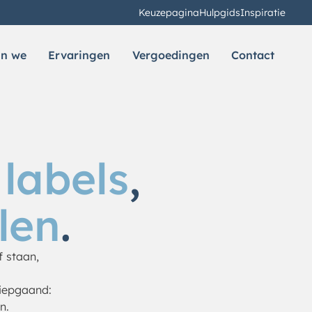
Keuzepagina
Hulpgids
Inspiratie
jn we
Ervaringen
Vergoedingen
Contact
labels
,
len
.
f staan,
diepgaand:
n.