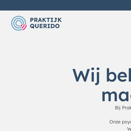
Wij b
ma
Bij Pra
Onze psyc
W