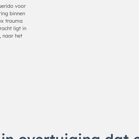
uerido voor
ring binnen
ex trauma
acht ligt in
, naar het