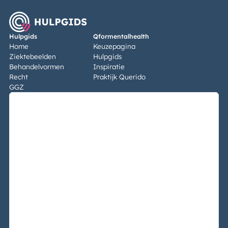
Hulpgids
Qformentalhealth
Home
Keuzepagina
Ziektebeelden
Hulpgids
Behandelvormen
Inspiratie
Recht
Praktijk Querido
GGZ