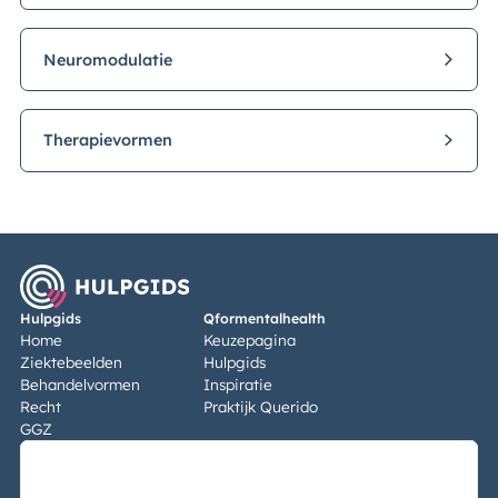
Neuromodulatie
Therapievormen
Hulpgids
Qformentalhealth
Home
Keuzepagina
Ziektebeelden
Hulpgids
Behandelvormen
Inspiratie
Recht
Praktijk Querido
GGZ