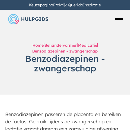
Keuzepagina
Praktijk Querido
Inspiratie
Home
Behandelvormen
Medicatie
Benzodiazepinen - zwangerschap
Benzodiazepinen -
zwangerschap
Benzodiazepinen passeren de placenta en bereiken
de foetus. Gebruik tijdens de zwangerschap en
lactatie vraagt daarom een zorgvuldige afweging