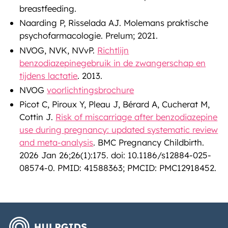
breastfeeding.
Naarding P, Risselada AJ. Molemans praktische
psychofarmacologie. Prelum; 2021.
NVOG, NVK, NVvP.
Richtlijn
benzodiazepinegebruik in de zwangerschap en
tijdens lactatie
. 2013.
NVOG
voorlichtingsbrochure
Picot C, Piroux Y, Pleau J, Bérard A, Cucherat M,
Cottin J.
Risk of miscarriage after benzodiazepine
use during pregnancy: updated systematic review
and meta-analysis
. BMC Pregnancy Childbirth.
2026 Jan 26;26(1):175. doi: 10.1186/s12884-025-
08574-0. PMID: 41588363; PMCID: PMC12918452.