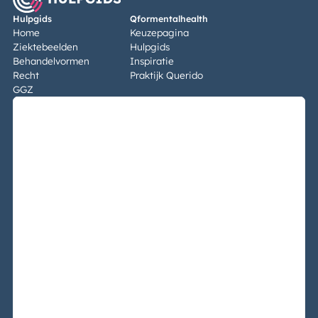
Hulpgids
Qformentalhealth
Home
Keuzepagina
Ziektebeelden
Hulpgids
Behandelvormen
Inspiratie
Recht
Praktijk Querido
GGZ