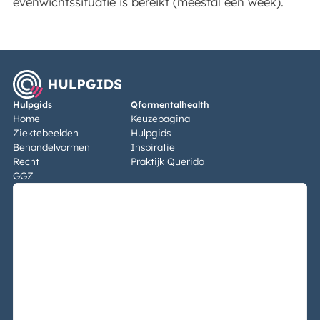
evenwichtssituatie is bereikt (meestal een week).
Hulpgids
Qformentalhealth
Home
Keuzepagina
Ziektebeelden
Hulpgids
Behandelvormen
Inspiratie
Recht
Praktijk Querido
GGZ