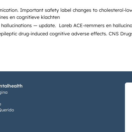
ation. Important safety label changes to cholesterol-low
ines en cognitieve klachten
d hallucinations — update. Lareb ACE-remmers en hallucina
pileptic drug-induced cognitive adverse effects. CNS Drugs.
talhealth
gina
e
Querido