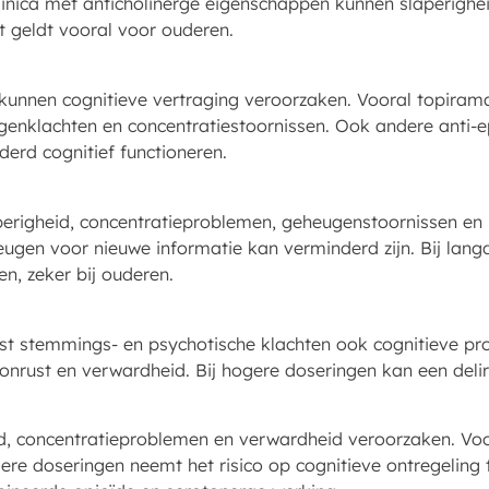
nica met anticholinerge eigenschappen kunnen slaperighe
t geldt vooral voor ouderen.
ca kunnen cognitieve vertraging veroorzaken. Vooral topira
nklachten en concentratiestoornissen. Ook andere anti-ep
erd cognitief functioneren.
erigheid, concentratieproblemen, geheugenstoornissen en
ugen voor nieuwe informatie kan verminderd zijn. Bij lang
en, zeker bij ouderen.
st stemmings- en psychotische klachten ook cognitieve pr
 onrust en verwardheid. Bij hogere doseringen kan een deli
d, concentratieproblemen en verwardheid veroorzaken. Voor
ere doseringen neemt het risico op cognitieve ontregeling t