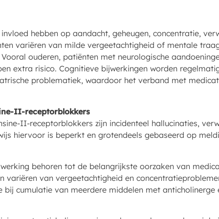
nvloed hebben op aandacht, geheugen, concentratie, verw
ten variëren van milde vergeetachtigheid of mentale traag
. Vooral ouderen, patiënten met neurologische aandoeninge
pen extra risico. Cognitieve bijwerkingen worden regelmat
hiatrische problematiek, waardoor het verband met medicat
ne-II-receptorblokkers
ine-II-receptorblokkers zijn incidenteel hallucinaties, ver
ijs hiervoor is beperkt en grotendeels gebaseerd op meldi
 werking behoren tot de belangrijkste oorzaken van medica
ten variëren van vergeetachtigheid en concentratieprobleme
oe bij cumulatie van meerdere middelen met anticholinerge