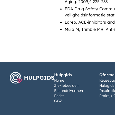
Aging. 2009;4:225-233.
FDA Drug Safety Communic
veiligheidsinformatie stat
Lareb. ACE-inhibitors an
Mula M, Trimble MR. Antie
Hulpgids
Qformen
Home
Keuzepa
Ziektebeelden
Hulpgids
Behandelvormen
Inspirati
Recht
Praktijk 
GGZ