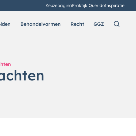
Keuzepagina
Praktijk Querido
Inspiratie
elden
Behandelvormen
Recht
GGZ
chten
lachten