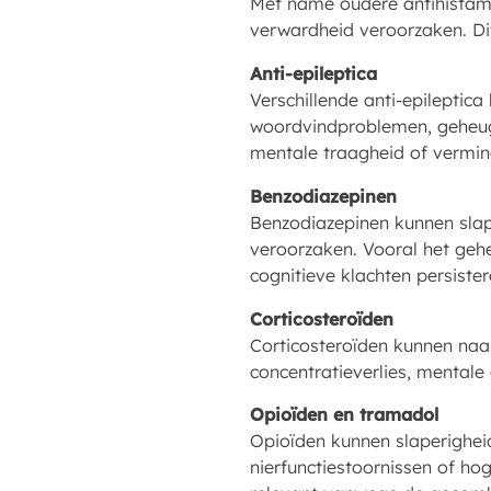
Met name oudere antihistami
verwardheid veroorzaken. Di
Anti-epileptica
Verschillende anti-epilepti
woordvindproblemen, geheuge
mentale traagheid of vermind
Benzodiazepinen
Benzodiazepinen kunnen slap
veroorzaken. Vooral het gehe
cognitieve klachten persister
Corticosteroïden
Corticosteroïden kunnen naa
concentratieverlies, mentale
Opioïden en tramadol
Opioïden kunnen slaperighei
nierfunctiestoornissen of hog