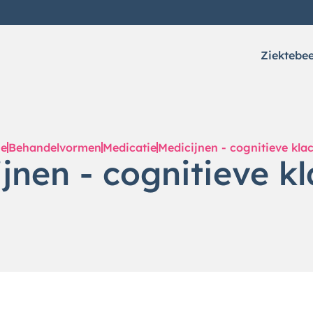
Ziektebe
e
Behandelvormen
Medicatie
Medicijnen - cognitieve kla
jnen - cognitieve k