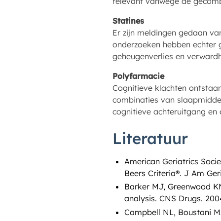
relevant vanwege de gecomb
Statines
Er zijn meldingen gedaan va
onderzoeken hebben echter g
geheugenverlies en verwardhe
Polyfarmacie
Cognitieve klachten ontstaa
combinaties van slaapmiddel
cognitieve achteruitgang en 
Literatuur
American Geriatrics Soci
Beers Criteria®. J Am Geri
Barker MJ, Greenwood KM,
analysis. CNS Drugs. 2004
Campbell NL, Boustani MA, 