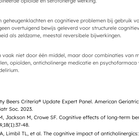
ineerde opioïde en serotonerge werking.
n geheugenklachten en cognitieve problemen bij gebruik va
een overtuigend bewijs geleverd voor structurele cogniti
id als zeldzame, meestal reversibele bijwerkingen.
n vaak niet door één middel, maar door combinaties van m
en, opioïden, anticholinerge medicatie en psychofarmaca v
delirium.
ety Beers Criteria® Update Expert Panel. American Geriatr
atr Soc. 2023.
 Jackson M, Crowe SF. Cognitive effects of long-term be
;18(1):37-48.
Limbil TL, et al. The cognitive impact of anticholinergics: a