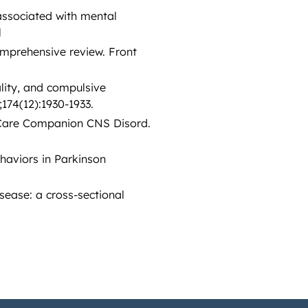
ssociated with mental
l
omprehensive review. Front
lity, and compulsive
174(12):1930-1933.
m Care Companion CNS Disord.
haviors in Parkinson
sease: a cross-sectional