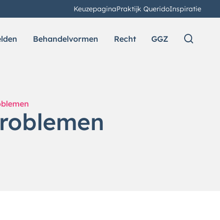
Keuzepagina
Praktijk Querido
Inspiratie
elden
Behandelvormen
Recht
GGZ
oblemen
problemen