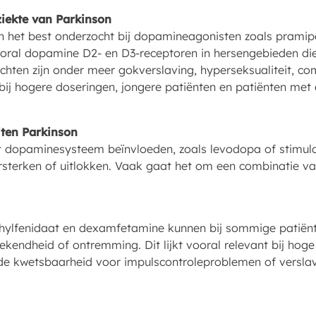
iekte van Parkinson
 het best onderzocht bij dopamineagonisten zoals pramipex
oral dopamine D2- en D3-receptoren in hersengebieden die 
chten zijn onder meer gokverslaving, hyperseksualiteit, c
er bij hogere doseringen, jongere patiënten en patiënten me
ten Parkinson
 dopaminesysteem beïnvloeden, zoals levodopa of stimula
sterken of uitlokken. Vaak gaat het om een combinatie va
hylfenidaat en dexamfetamine kunnen bij sommige patiënte
ekendheid of ontremming. Dit lijkt vooral relevant bij ho
e kwetsbaarheid voor impulscontroleproblemen of verslav