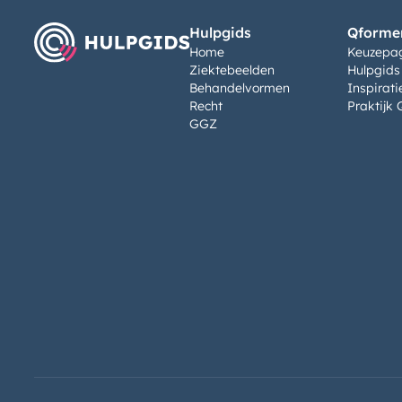
Hulpgids
Qformen
Home
Keuzepa
Ziektebeelden
Hulpgids
Behandelvormen
Inspirati
Recht
Praktijk 
GGZ