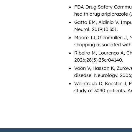
FDA Drug Safety Communi
health drug aripiprazole 
Gatto EM, Aldinio V. Impu
Neurol. 2019;10:351.
Moore TJ, Glenmullen J, 
shopping associated with
Ribeiro M, Lourenço A, C
2026;28(3):25cr04140.
Voon V, Hassan K, Zurowsk
disease. Neurology. 2006;
Weintraub D, Koester J, P
study of 3090 patients. A