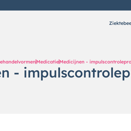
Ziektebe
ehandelvormen
Medicatie
Medicijnen - impulscontrolepr
en - impulscontrole