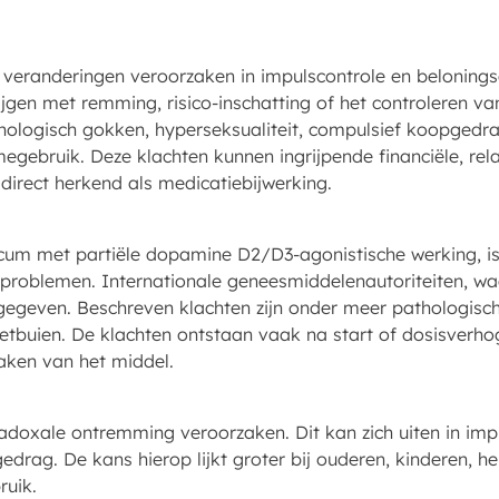
eranderingen veroorzaken in impulscontrole en belonings
jgen met remming, risico-inschatting of het controleren v
hologisch gokken, hyperseksualiteit, compulsief koopgedra
gebruik. Deze klachten kunnen ingrijpende financiële, rela
 direct herkend als medicatiebijwerking.
ticum met partiële dopamine D2/D3-agonistische werking, i
problemen. Internationale geneesmiddelenautoriteiten, w
egeven. Beschreven klachten zijn onder meer pathologisch 
tbuien. De klachten ontstaan vaak na start of dosisverh
aken van het middel.
oxale ontremming veroorzaken. Dit kan zich uiten in impuls
gedrag. De kans hierop lijkt groter bij ouderen, kinderen, he
ruik.