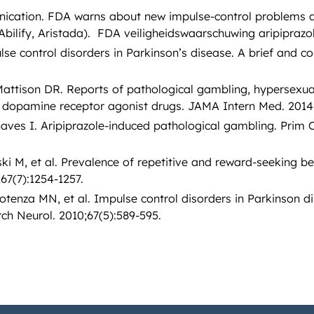
cation. FDA warns about new impulse-control problems a
(Abilify, Aristada). FDA veiligheidswaarschuwing aripiprazo
lse control disorders in Parkinson’s disease. A brief and c
Mattison DR. Reports of pathological gambling, hypersexua
 dopamine receptor agonist drugs. JAMA Intern Med. 2014;
haves I. Aripiprazole-induced pathological gambling. Pri
i M, et al. Prevalence of repetitive and reward-seeking be
67(7):1254-1257.
otenza MN, et al. Impulse control disorders in Parkinson di
rch Neurol. 2010;67(5):589-595.