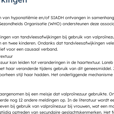
en van hyponatiëmie en/of SIADH ontvangen in samenhang 
Gezondheids Organisatie (WHO) ondersteunen deze associa
ingen van tandvleesafwijkingen bij gebruik van valproïnez
en en twee kinderen. Ondanks dat tandvleesafwijkingen vel
ief voor een causaal verband.
textuur
zuur kan leiden tot veranderingen in de haartextuur. Lare
 het haar veranderde tijdens gebruik van dit geneesmiddel
 voorheen stijl haar hadden. Het onderliggende mechanisme 
argenomen bij een meisje dat valproïnezuur gebruikte. O
rde nog 12 andere meldingen op. In de literatuur wordt 
even bij gebruik van valproïnezuur bij vrouwen, wat een mo
egtijdig optreden van secundaire geslachtskenmerken. He