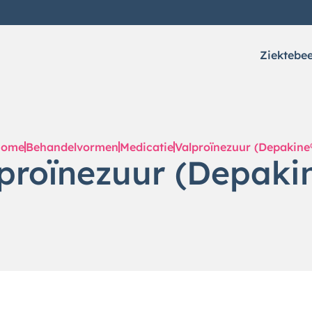
Ziektebe
Home
Behandelvormen
Medicatie
Valproïnezuur (Depakine
proïnezuur (Depaki