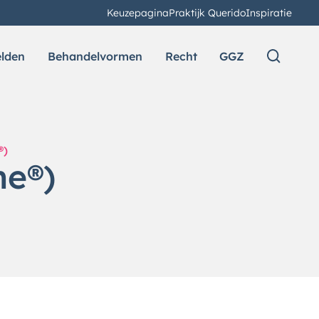
Keuzepagina
Praktijk Querido
Inspiratie
elden
Behandelvormen
Recht
GGZ
®)
ne®)