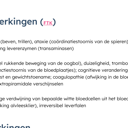
erkingen (
)
FTK
beven, trillen), ataxie (coördinatiestoornis van de spieren)
ging leverenzymen (transaminasen)
l rukkende beweging van de oogbol), duizeligheid, trombop
ctiestoornis van de bloedplaatjes); cognitieve veranderinge
st en gewichtstoename; coagulopathie (afwijking in de blo
extrapiramidale verschijnselen
ge verdwijning van bepaalde witte bloedcellen uit het blo
ing alvleesklier), irreversibel leverfalen
rkingen