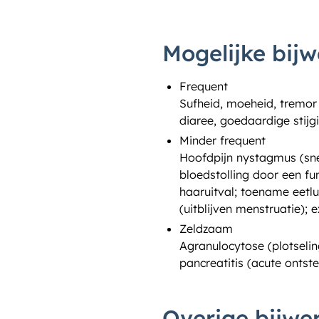
Mogelijke bijw
Frequent
Sufheid, moeheid, tremor (
diaree, goedaardige stij
Minder frequent
Hoofdpijn nystagmus (sne
bloedstolling door een fun
haaruitval; toename eetlu
(uitblijven menstruatie); 
Zeldzaam
Agranulocytose (plotselin
pancreatitis (acute ontstek
Overige bijwe