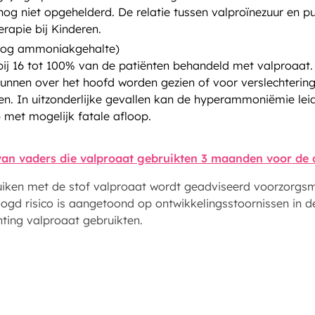
 nog niet opgehelderd. De relatie tussen valproïnezuur en 
rapie bij Kinderen.
oog ammoniakgehalte)
j 16 tot 100% van de patiënten behandeld met valproaat
nnen over het hoofd worden gezien of voor verslechtering
n. In uitzonderlijke gevallen kan de hyperammoniëmie leid
 met mogelijk fatale afloop.
 van vaders die valproaat gebruikten 3 maanden voor de 
iken met de stof valproaat wordt geadviseerd voorzorgsm
gd risico is aangetoond op ontwikkelingsstoornissen in de
hting valproaat gebruikten.