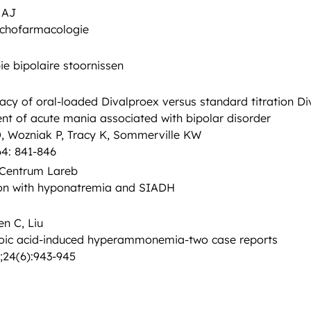
 AJ
chofarmacologie
ie bipolaire stoornissen
cacy of oral-loaded Divalproex versus standard titration Div
nt of acute mania associated with bipolar disorder
, Wozniak P, Tracy K, Sommerville KW
64: 841-846
 Centrum Lareb
tion with hyponatremia and SIADH
en C, Liu
lproic acid-induced hyperammonemia-two case reports
;24(6):943-945