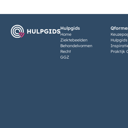
Hulpgids
Qformen
Home
Keuzepa
Ziektebeelden
Hulpgids
Behandelvormen
Inspirati
Recht
Praktijk 
GGZ