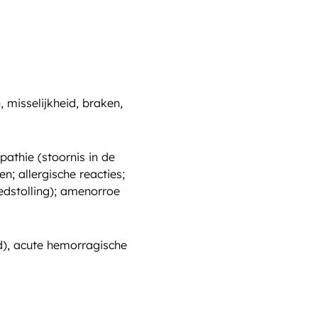
, misselijkheid, braken,
athie (stoornis in de
n; allergische reacties;
edstolling); amenorroe
ed), acute hemorragische