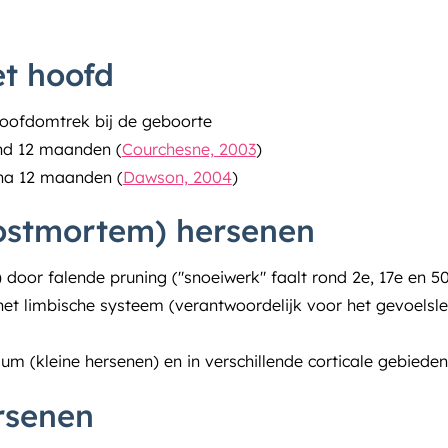
t hoofd
hoofdomtrek bij de geboorte
nd 12 maanden (
Courchesne, 2003
)
na 12 maanden (
Dawson, 2004
)
ostmortem) hersenen
door falende pruning ("snoeiwerk" faalt rond 2e, 17e en 50
 het limbische systeem (verantwoordelijk voor het gevoelsl
lum (kleine hersenen) en in verschillende corticale gebieden
rsenen