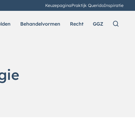
Keuzepagina
Praktijk Querido
Inspiratie
elden
Behandelvormen
Recht
GGZ
gie