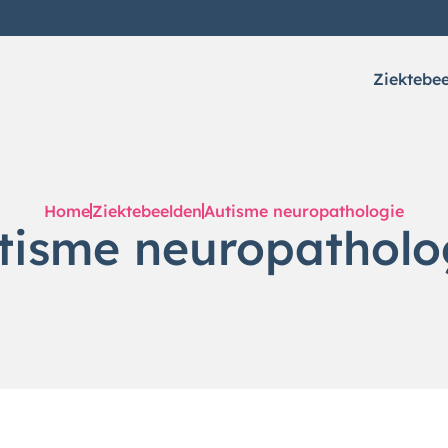
Ziektebe
Home
Ziektebeelden
Autisme neuropathologie
tisme neuropatholo