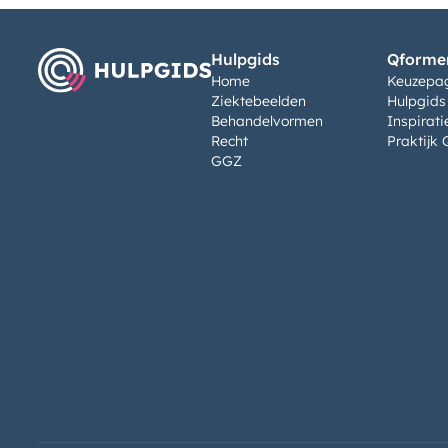
Hulpgids
Qformen
Home
Keuzepa
Ziektebeelden
Hulpgids
Behandelvormen
Inspirati
Recht
Praktijk 
GGZ