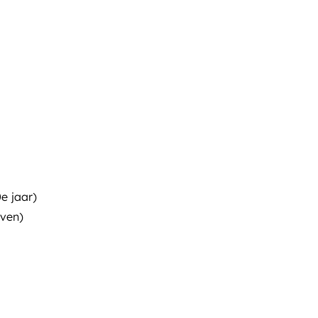
e jaar)
even)