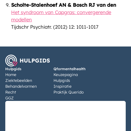
Scholte-Stalenhoef AN & Bosch RJ van den
Het syndroom van Capgras: convergerende
modellen
Tijdschr Psychiatr. (2012) 12: 1011-1017
Hulpgids
Qformentalhealth
Home
Keuzepagina
Ziektebeelden
Hulpgids
Behandelvormen
Inspiratie
Recht
Praktijk Querido
GGZ