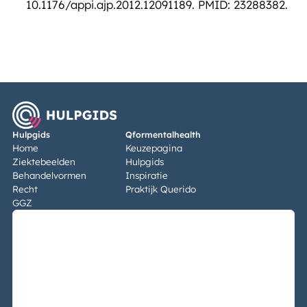
10.1176/appi.ajp.2012.12091189. PMID: 23288382.
Hulpgids
Qformentalhealth
Home
Keuzepagina
Ziektebeelden
Hulpgids
Behandelvormen
Inspiratie
Recht
Praktijk Querido
GGZ