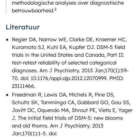
methodologische analyses over diagnostische
2
betrouwbaarheid.
Literatuur
Regier DA, Narrow WE, Clarke DE, Kraemer HC,
Kuramoto SJ, Kuhl EA, Kupfer DJ. DSM-5 field
trials in the United States and Canada, Part II:
test-retest reliability of selected categorical
diagnoses. Am J Psychiatry. 2013 Jan;170(1):59-
70. doi: 10.1176/appi.ajp.2012.12070999. PMID:
23111466.
Freedman R, Lewis DA, Michels R, Pine DS,
Schultz SK, Tamminga CA, Gabbard GO, Gau SS,
Javitt DC, Oquendo MA, Shrout PE, Vieta E, Yager
J. The initial field trials of DSM-5: new blooms
and old thorns. Am J Psychiatry. 2013
Jan;170(1):1-5. doi: