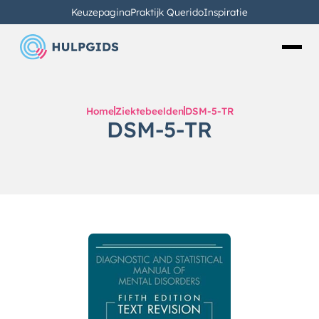
Keuzepagina
Praktijk Querido
Inspiratie
Home
Ziektebeelden
DSM-5-TR
DSM-5-TR