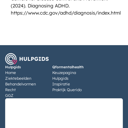
(2024). Diagnosing ADHD.
https://www.cdc.gov/adhd/diagnosis/index.html
Hulpgids
Qformentalhealth
Home
Keuzepagina
Ziektebeelden
Hulpgids
Behandelvormen
Inspiratie
Recht
Praktijk Querido
GGZ