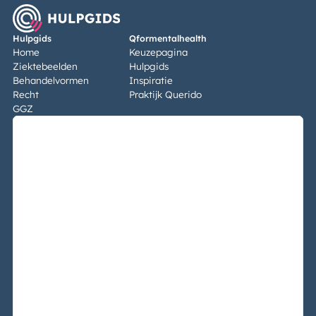
Hulpgids
Qformentalhealth
Home
Keuzepagina
Ziektebeelden
Hulpgids
Behandelvormen
Inspiratie
Recht
Praktijk Querido
GGZ