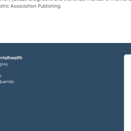
ric Association Publishing.
talhealth
gina
e
Querido