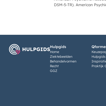
DSM-5-TR). American Psychiat
Hulpgids
Qformen
Home
Keuzepa
Ziektebeelden
Hulpgids
Behandelvormen
Inspirati
Recht
Praktijk 
GGZ