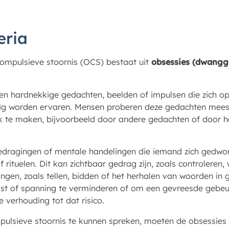
eria
ompulsieve stoornis (OCS) bestaat uit
obsessies (dwangg
en hardnekkige gedachten, beelden of impulsen die zich o
ig worden ervaren. Mensen proberen deze gedachten meest
k te maken, bijvoorbeeld door andere gedachten of door h
edragingen of mentale handelingen die iemand zich gedwong
f rituelen. Dit kan zichtbaar gedrag zijn, zoals controlere
ngen, zoals tellen, bidden of het herhalen van woorden in
gst of spanning te verminderen of om een gevreesde gebe
e verhouding tot dat risico.
ulsieve stoornis te kunnen spreken, moeten de obsessies