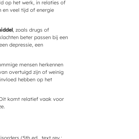
ld op het werk, in relaties of
 en veel tijd of energie
iddel
, zoals drugs of
lachten beter passen bij een
 een depressie, een
Sommige mensen herkennen
van overtuigd zijn of weinig
 invloed hebben op het
Dit komt relatief vaak voor
ze.
orders (5th ed., text rev.;