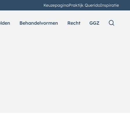
Keuzepagina
Praktijk Querido
Inspiratie
elden
Behandelvormen
Recht
GGZ