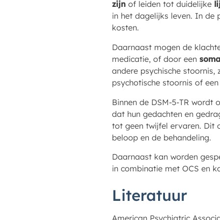
zijn
of leiden tot duidelijke
l
in het dagelijks leven. In de
kosten.
Daarnaast mogen de klachte
medicatie, of door een
soma
andere psychische stoornis, 
psychotische stoornis of ee
Binnen de DSM-5-TR wordt 
dat hun gedachten en gedrag o
tot geen twijfel ervaren. Di
beloop en de behandeling.
Daarnaast kan worden gespe
in combinatie met OCS en ka
Literatuur
American Psychiatric Associat