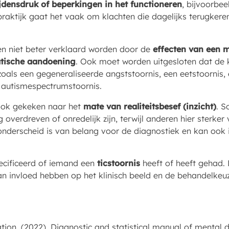
ijdensdruk of beperkingen in het functioneren
, bijvoorbee
 praktijk gaat het vaak om klachten die dagelijks terugkeren
n niet beter verklaard worden door de
effecten van een m
tische aandoening
. Ook moet worden uitgesloten dat de k
zoals een gegeneraliseerde angststoornis, een eetstoornis,
n autismespectrumstoornis.
ook gekeken naar het
mate van realiteitsbesef (inzicht)
. 
verdreven of onredelijk zijn, terwijl anderen hier sterker 
t onderscheid is van belang voor de diagnostiek en kan ook
cificeerd of iemand een
ticstoornis
heeft of heeft gehad. 
n invloed hebben op het klinisch beeld en de behandelkeu
ion. (2022). Diagnostic and statistical manual of mental dis