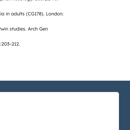
ia in adults (CG178). London:
twin studies. Arch Gen
:203–212.