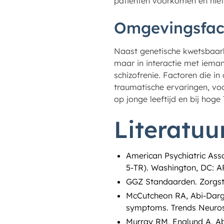
patiënten voorkomen en niet
Omgevingsfac
Naast genetische kwetsbaarh
maar in interactie met ieman
schizofrenie. Factoren die i
traumatische ervaringen, voor
op jonge leeftijd en bij hog
Literatuu
American Psychiatric Asso
5-TR). Washington, DC: A
GGZ Standaarden. Zorgst
McCutcheon RA, Abi-Darg
symptoms. Trends Neurosc
Murray RM, Englund A, Ab