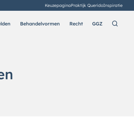
Keuzepagina
Praktijk Querido
Inspiratie
elden
Behandelvormen
Recht
GGZ
en