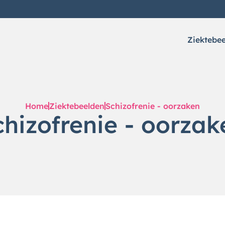
Ziektebe
Home
Ziektebeelden
Schizofrenie - oorzaken
chizofrenie - oorzak