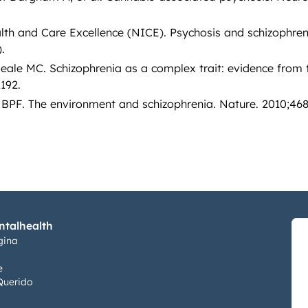
alth and Care Excellence (NICE). Psychosis and schizophren
.
Neale MC. Schizophrenia as a complex trait: evidence from 
192.
 BPF. The environment and schizophrenia. Nature. 2010;468
talhealth
gina
e
Querido