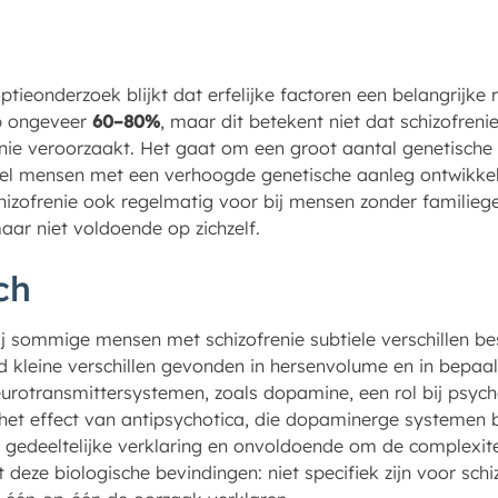
ptieonderzoek blijkt dat erfelijke factoren een belangrijke r
op ongeveer
60–80%
, maar dit betekent niet dat schizofrenie
enie veroorzaakt. Het gaat om een groot aantal genetische
el mensen met een verhoogde genetische aanleg ontwikkel
izofrenie ook regelmatig voor bij mensen zonder familiegesc
aar niet voldoende op zichzelf.
ch
ij sommige mensen met schizofrenie subtiele verschillen b
d kleine verschillen gevonden in hersenvolume en in bepaa
rotransmittersystemen, zoals dopamine, een rol bij psych
et effect van antipsychotica, die dopaminerge systemen be
gedeeltelijke verklaring en onvoldoende om de complexitei
t deze biologische bevindingen: niet specifiek zijn voor schizo