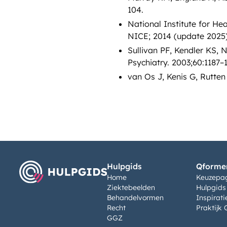
104.
National Institute for He
NICE; 2014 (update 2025)
Sullivan PF, Kendler KS, 
Psychiatry. 2003;60:1187–1
van Os J, Kenis G, Rutten
Hulpgids
Qformen
Home
Keuzepa
Ziektebeelden
Hulpgids
Behandelvormen
Inspirati
Recht
Praktijk 
GGZ