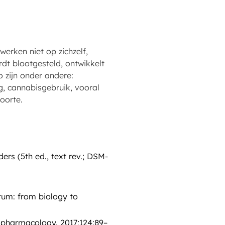
erken niet op zichzelf,
dt blootgesteld, ontwikkelt
o zijn onder andere:
ng, cannabisgebruik, vooral
oorte.
ers (5th ed., text rev.; DSM-
um: from biology to
opharmacology. 2017;124:89–