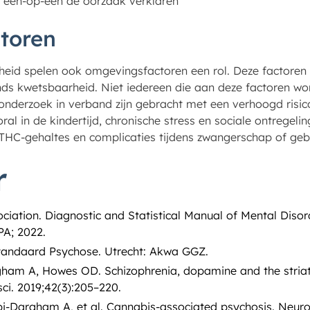
 één-op-één de oorzaak verklaren
toren
eid spelen ook omgevingsfactoren een rol. Deze factoren w
ds kwetsbaarheid. Niet iedereen die aan deze factoren wor
n onderzoek in verband zijn gebracht met een verhoogd risic
al in de kindertijd, chronische stress en sociale ontregeli
e THC-gehaltes en complicaties tijdens zwangerschap of geb
r
ciation. Diagnostic and Statistical Manual of Mental Disord
PA; 2022.
andaard Psychose. Utrecht: Akwa GGZ.
ham A, Howes OD. Schizophrenia, dopamine and the striat
i. 2019;42(3):205–220.
i-Dargham A, et al. Cannabis-associated psychosis. Neur