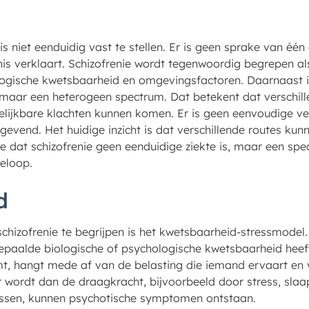
is niet eenduidig vast te stellen. Er is geen sprake van éé
nis verklaart. Schizofrenie wordt tegenwoordig begrepen al
gische kwetsbaarheid en omgevingsfactoren. Daarnaast is 
, maar een heterogeen spectrum. Dat betekent dat verschil
elijkbare klachten kunnen komen. Er is geen eenvoudige ve
ggevend. Het huidige inzicht is dat verschillende routes kunn
dee dat schizofrenie geen eenduidige ziekte is, maar een s
eloop.
d
chizofrenie te begrijpen is het kwetsbaarheid-stressmodel.
paalde biologische of psychologische kwetsbaarheid heef
mt, hangt mede af van de belasting die iemand ervaart en
 wordt dan de draagkracht, bijvoorbeeld door stress, sla
issen, kunnen psychotische symptomen ontstaan.