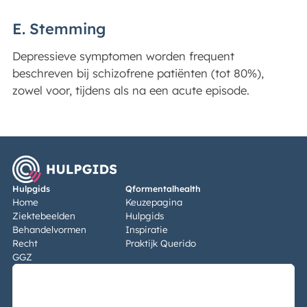
E. Stemming
Depressieve symptomen worden frequent
beschreven bij schizofrene patiënten (tot 80%),
zowel voor, tijdens als na een acute episode.
Hulpgids
Qformentalhealth
Home
Keuzepagina
Ziektebeelden
Hulpgids
Behandelvormen
Inspiratie
Recht
Praktijk Querido
GGZ