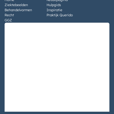
Ziektebeelden
Hulpgids
Behandelvormen
Inspiratie
Recht
Praktijk Querido
GGZ