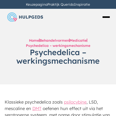
Keuzepagina
Praktijk Querido
Inspiratie
Home
Behandelvormen
Medicatie
Psychedelica – werkingsmechanisme
Psychedelica –
werkingsmechanisme
Klassieke psychedelica zoals
psilocybine
, LSD,
mescaline en
DMT
oefenen hun effect uit via het
serotonerge systeem, met name door stimulatie van