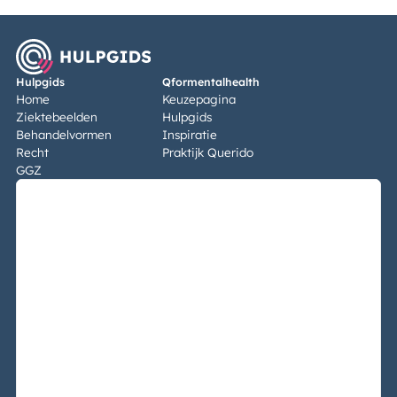
Hulpgids
Qformentalhealth
Home
Keuzepagina
Ziektebeelden
Hulpgids
Behandelvormen
Inspiratie
Recht
Praktijk Querido
GGZ