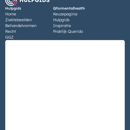
Hulpgids
Qformentalhealth
Home
Keuzepagina
Ziektebeelden
Hulpgids
Behandelvormen
Inspiratie
Recht
Praktijk Querido
GGZ