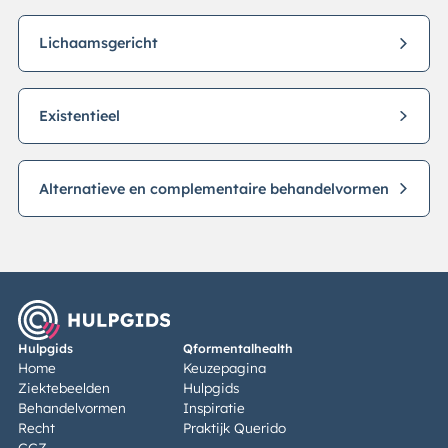
Lichaamsgericht
Existentieel
Alternatieve en complementaire behandelvormen
Hulpgids
Qformentalhealth
Home
Keuzepagina
Ziektebeelden
Hulpgids
Behandelvormen
Inspiratie
Recht
Praktijk Querido
GGZ