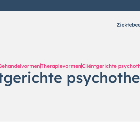
Ziektebe
Behandelvormen
Therapievormen
Cliëntgerichte psychot
tgerichte psychoth