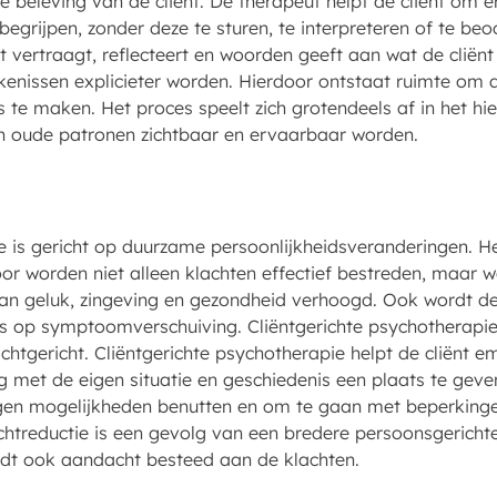
 beleving van de cliënt. De therapeut helpt de cliënt om e
grijpen, zonder deze te sturen, te interpreteren of te beoo
t vertraagt, reflecteert en woorden geeft aan wat de cliën
ekenissen explicieter worden. Hierdoor ontstaat ruimte om
te maken. Het proces speelt zich grotendeels af in het hi
in oude patronen zichtbaar en ervaarbaar worden.
ie is gericht op duurzame persoonlijkheidsveranderingen. 
oor worden niet alleen klachten effectief bestreden, maar
an geluk, zingeving en gezondheid verhoogd. Ook wordt de
s op symptoomverschuiving. Cliëntgerichte psychotherapie 
chtgericht. Cliëntgerichte psychotherapie helpt de cliënt 
 met de eigen situatie en geschiedenis een plaats te geve
t eigen mogelijkheden benutten en om te gaan met beperk
htreductie is een gevolg van een bredere persoonsgerichte
rdt ook aandacht besteed aan de klachten.