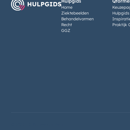
Hulpgids
Qformen
Home
Keuzepa
Ziektebeelden
Hulpgids
Behandelvormen
Inspirati
Recht
Praktijk 
GGZ
©
2026 - Q For Mental Health