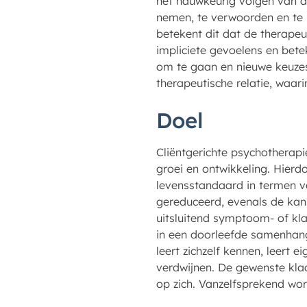
het nauwkeurig volgen van de
nemen, te verwoorden en te be
betekent dit dat de therapeu
impliciete gevoelens en bet
om te gaan en nieuwe keuzes 
therapeutische relatie, waar
Doel
Cliëntgerichte psychotherap
groei en ontwikkeling. Hierd
levensstandaard in termen v
gereduceerd, evenals de kan
uitsluitend symptoom- of kla
in een doorleefde samenhang
leert zichzelf kennen, leer
verdwijnen. De gewenste klac
op zich. Vanzelfsprekend wo