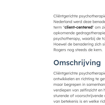
Cliëntgerichte psychotherap
Nederland werd deze benader
term "
client-centered
" om z
opkomende gedragstherapie.
psychotherapy, waarbij de to
Hoewel de benadering zich s
Rogers nog steeds de kern.
Omschrijving
Cliëntgerichte psychotherap
ontwikkelen en richting te g
maar begrepen in samenhang 
verdiepen van zelfinzicht en
sturende of voorschrijvende 
van betekenis is en welke ri