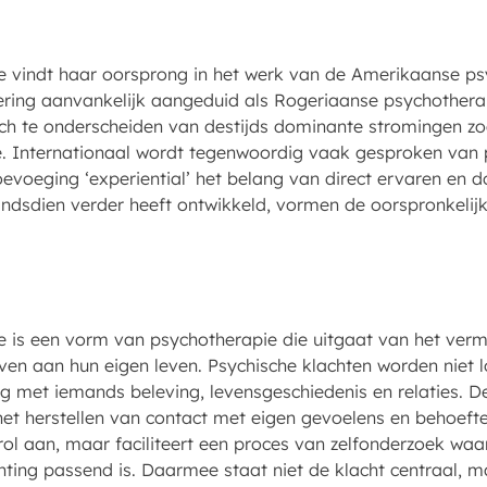
ie vindt haar oorsprong in het werk van de Amerikaanse ps
ing aanvankelijk aangeduid als Rogeriaanse psychotherap
ich te onderscheiden van destijds dominante stromingen z
 Internationaal wordt tegenwoordig vaak gesproken van p
evoeging ‘experiential’ het belang van direct ervaren en 
indsdien verder heeft ontwikkeld, vormen de oorspronkelij
ie is een vorm van psychotherapie die uitgaat van het ve
even aan hun eigen leven. Psychische klachten worden niet 
met iemands beleving, levensgeschiedenis en relaties. De 
 het herstellen van contact met eigen gevoelens en behoef
rol aan, maar faciliteert een proces van zelfonderzoek waar
chting passend is. Daarmee staat niet de klacht centraal,