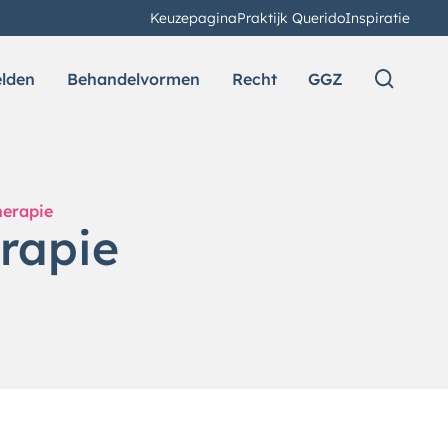
Keuzepagina
Praktijk Querido
Inspiratie
elden
Behandelvormen
Recht
GGZ
herapie
erapie