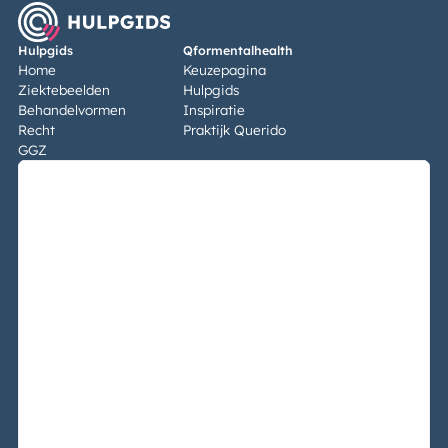
Hulpgids
Qformentalhealth
Home
Keuzepagina
Ziektebeelden
Hulpgids
Behandelvormen
Inspiratie
Recht
Praktijk Querido
GGZ