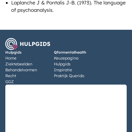
Laplanche J & Pontalis J-B. (1973). The language
of psychoanalysis.
Hulpgids
Qformentalhealth
Home
Keuzepagina
Ziektebeelden
Hulpgids
Behandelvormen
Inspiratie
Recht
Praktijk Querido
GGZ