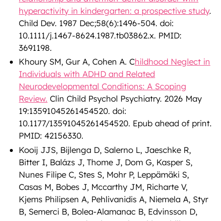
hyperactivity in kindergarten: a prospective study
.
Child Dev. 1987 Dec;58(6):1496-504. doi:
10.1111/j.1467-8624.1987.tb03862.x. PMID:
3691198.
Khoury SM, Gur A, Cohen A. C
hildhood Neglect in
Individuals with ADHD and Related
Neurodevelopmental Conditions: A Scoping
Review.
Clin Child Psychol Psychiatry. 2026 May
19:13591045261454520. doi:
10.1177/13591045261454520. Epub ahead of print.
PMID: 42156330.
Kooij JJS, Bijlenga D, Salerno L, Jaeschke R,
Bitter I, Balázs J, Thome J, Dom G, Kasper S,
Nunes Filipe C, Stes S, Mohr P, Leppämäki S,
Casas M, Bobes J, Mccarthy JM, Richarte V,
Kjems Philipsen A, Pehlivanidis A, Niemela A, Styr
B, Semerci B, Bolea-Alamanac B, Edvinsson D,