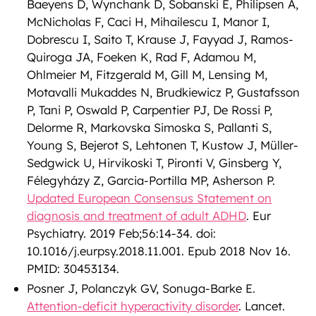
Baeyens D, Wynchank D, Sobanski E, Philipsen A,
McNicholas F, Caci H, Mihailescu I, Manor I,
Dobrescu I, Saito T, Krause J, Fayyad J, Ramos-
Quiroga JA, Foeken K, Rad F, Adamou M,
Ohlmeier M, Fitzgerald M, Gill M, Lensing M,
Motavalli Mukaddes N, Brudkiewicz P, Gustafsson
P, Tani P, Oswald P, Carpentier PJ, De Rossi P,
Delorme R, Markovska Simoska S, Pallanti S,
Young S, Bejerot S, Lehtonen T, Kustow J, Müller-
Sedgwick U, Hirvikoski T, Pironti V, Ginsberg Y,
Félegyházy Z, Garcia-Portilla MP, Asherson P.
Updated European Consensus Statement on
diagnosis and treatment of adult ADHD
. Eur
Psychiatry. 2019 Feb;56:14-34. doi:
10.1016/j.eurpsy.2018.11.001. Epub 2018 Nov 16.
PMID: 30453134.
Posner J, Polanczyk GV, Sonuga-Barke E.
Attention-deficit hyperactivity disorder
. Lancet.