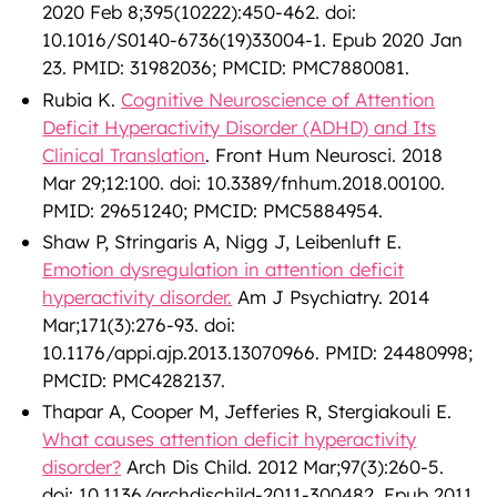
2020 Feb 8;395(10222):450-462. doi:
10.1016/S0140-6736(19)33004-1. Epub 2020 Jan
23. PMID: 31982036; PMCID: PMC7880081.
Rubia K.
Cognitive Neuroscience of Attention
Deficit Hyperactivity Disorder (ADHD) and Its
Clinical Translation
. Front Hum Neurosci. 2018
Mar 29;12:100. doi: 10.3389/fnhum.2018.00100.
PMID: 29651240; PMCID: PMC5884954.
Shaw P, Stringaris A, Nigg J, Leibenluft E.
Emotion dysregulation in attention deficit
hyperactivity disorder.
Am J Psychiatry. 2014
Mar;171(3):276-93. doi:
10.1176/appi.ajp.2013.13070966. PMID: 24480998;
PMCID: PMC4282137.
Thapar A, Cooper M, Jefferies R, Stergiakouli E.
What causes attention deficit hyperactivity
disorder?
Arch Dis Child. 2012 Mar;97(3):260-5.
doi: 10.1136/archdischild-2011-300482. Epub 2011