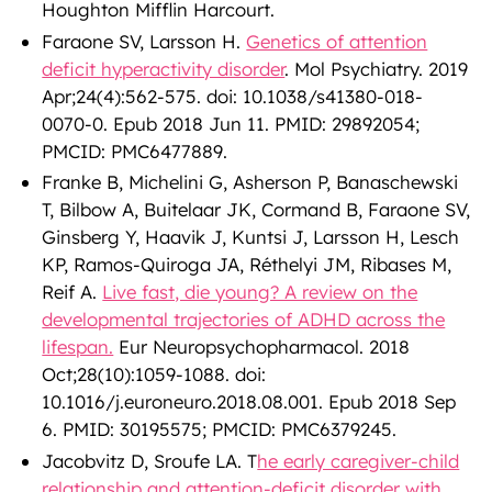
Houghton Mifflin Harcourt.
Faraone SV, Larsson H.
Genetics of attention
deficit hyperactivity disorder
. Mol Psychiatry. 2019
Apr;24(4):562-575. doi: 10.1038/s41380-018-
0070-0. Epub 2018 Jun 11. PMID: 29892054;
PMCID: PMC6477889.
Franke B, Michelini G, Asherson P, Banaschewski
T, Bilbow A, Buitelaar JK, Cormand B, Faraone SV,
Ginsberg Y, Haavik J, Kuntsi J, Larsson H, Lesch
KP, Ramos-Quiroga JA, Réthelyi JM, Ribases M,
Reif A.
Live fast, die young? A review on the
developmental trajectories of ADHD across the
lifespan.
Eur Neuropsychopharmacol. 2018
Oct;28(10):1059-1088. doi:
10.1016/j.euroneuro.2018.08.001. Epub 2018 Sep
6. PMID: 30195575; PMCID: PMC6379245.
Jacobvitz D, Sroufe LA. T
he early caregiver-child
relationship and attention-deficit disorder with