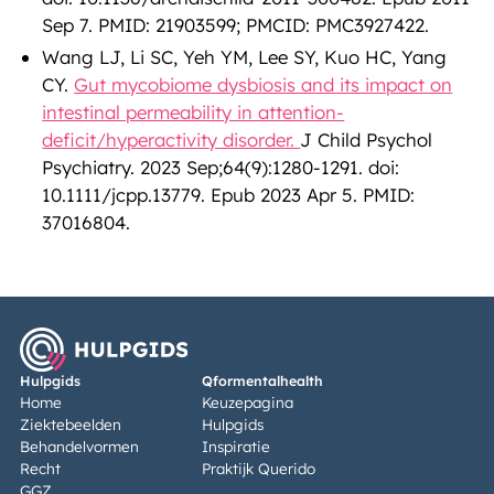
Sep 7. PMID: 21903599; PMCID: PMC3927422.
Wang LJ, Li SC, Yeh YM, Lee SY, Kuo HC, Yang
CY.
Gut mycobiome dysbiosis and its impact on
intestinal permeability in attention-
deficit/hyperactivity disorder.
J Child Psychol
Psychiatry. 2023 Sep;64(9):1280-1291. doi:
10.1111/jcpp.13779. Epub 2023 Apr 5. PMID:
37016804.
Hulpgids
Qformentalhealth
Home
Keuzepagina
Ziektebeelden
Hulpgids
Behandelvormen
Inspiratie
Recht
Praktijk Querido
GGZ