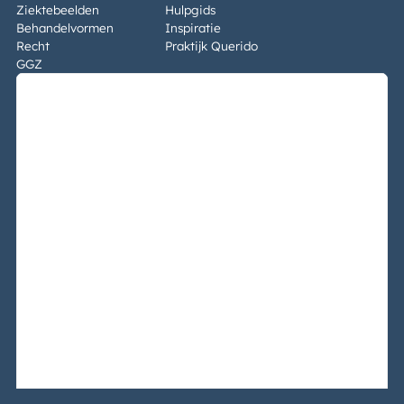
Ziektebeelden
Hulpgids
Behandelvormen
Inspiratie
Recht
Praktijk Querido
GGZ