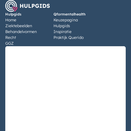
Hulpgids
Qformentalhealth
Home
Keuzepagina
Ziektebeelden
Hulpgids
Behandelvormen
Inspiratie
Recht
Praktijk Querido
GGZ