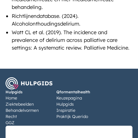
behandeling.
Richtlijnendatabase. (2024).
Alcoholonthoudingsdelirium.
Watt CL et al. (2019). The incidence and
prevalence of delirium across palliative care
settings: A systematic review. Palliative Medicine.
Hulpgids
Qformentalhealth
Home
Keuzepagina
Ziektebeelden
Hulpgids
Behandelvormen
Inspiratie
Recht
Praktijk Querido
GGZ