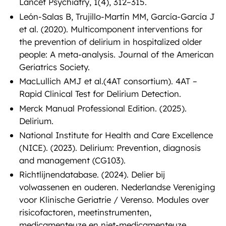
Lancet Psychiatry, 1(4), 312–315.
León-Salas B, Trujillo-Martín MM, García-García J
et al. (2020). Multicomponent interventions for
the prevention of delirium in hospitalized older
people: A meta-analysis. Journal of the American
Geriatrics Society.
MacLullich AMJ et al.(4AT consortium). 4AT –
Rapid Clinical Test for Delirium Detection.
Merck Manual Professional Edition. (2025).
Delirium.
National Institute for Health and Care Excellence
(NICE). (2023). Delirium: Prevention, diagnosis
and management (CG103).
Richtlijnendatabase. (2024). Delier bij
volwassenen en ouderen. Nederlandse Vereniging
voor Klinische Geriatrie / Verenso. Modules over
risicofactoren, meetinstrumenten,
medicamenteuze en niet-medicamenteuze