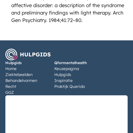
affective disorder: a description of the syndrome
and preliminary findings with light therapy. Arch
Gen Psychiatry. 1984;41:72–80.
Hulpgids
Qformentalhealth
Home
Keuzepagina
Ziektebeelden
Hulpgids
Behandelvormen
Inspiratie
Recht
Praktijk Querido
GGZ