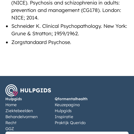
(NICE). Psychosis and schizophrenia in adults:
prevention and management (CG178). London:
NICE; 2014.
Schneider K. Clinical Psychopathology. New York:
Grune & Stratton; 1959/1962.
Zorgstandaard Psychose.
Hulpgids
Qformentalhealth
Home
Keuzepagina
Ziektebeelden
Hulpgids
Behandelvormen
Inspiratie
Recht
Praktijk Querido
GGZ