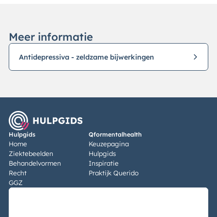
Meer informatie
Antidepressiva - zeldzame bijwerkingen
Hulpgids
Qformentalhealth
Home
Keuzepagina
Ziektebeelden
Hulpgids
Behandelvormen
Inspiratie
Recht
Praktijk Querido
GGZ