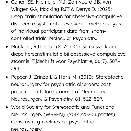
Cohen SE, Niemeijer MJ, Zantvoord JB, van
Wingen GA, Mocking RJT & Denys D. (2025).
Deep brain stimulation for obsessive-compulsive
disorder: a systematic review and meta-analysis
of individual participant data from sham-
controlled trials. Molecular Psychiatry.
Mocking, RJT et al. (2024). Consensusverklaring
diepe hersenstimulatie bij obsessieve-compulsieve
stoornis. Tijdschrift voor Psychiatrie, 66(7), 387–
394.
Pepper J, Zrinzo L & Hariz M. (2010). Stereotactic
neurosurgery for psychiatric disorders: past,
present and future. Journal of Neurology,
Neurosurgery & Psychiatry, 81, 522–529.
World Society for Stereotactic and Functional
Neurosurgery (WSSFN). (2014/2020 updates).
Consensus guidelines on psychiatric
neurosurgery.