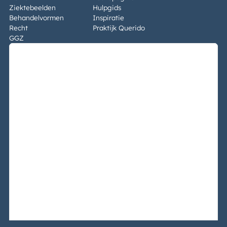
Ziektebeelden
Hulpgids
Behandelvormen
Inspiratie
Recht
Praktijk Querido
GGZ