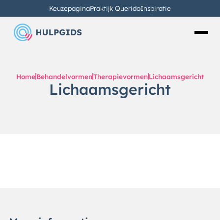
Keuzepagina
Praktijk Querido
Inspiratie
Home
Behandelvormen
Therapievormen
Lichaamsgericht
Lichaamsgericht