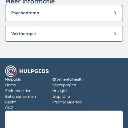
Meer informatie
Psychodrama
Vaktherapie
Hulpgids
Qformentalhealth
Home
Keuzepagina
Ziektebeelden
Hulpgids
Behandelvormen
Inspiratie
Recht
Praktijk Querido
GGZ