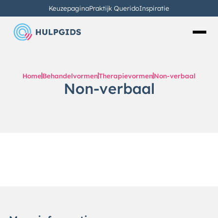
Keuzepagina
Praktijk Querido
Inspiratie
Home
Behandelvormen
Therapievormen
Non-verbaal
Non-verbaal