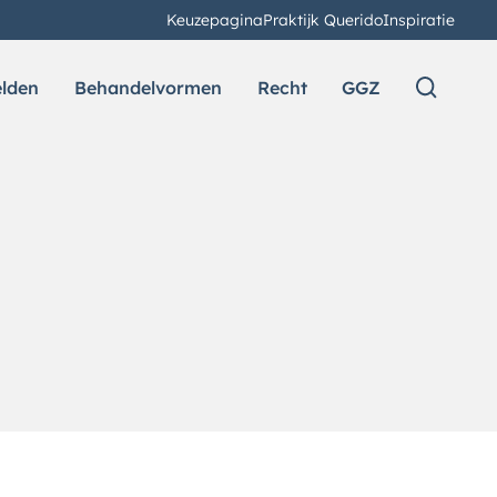
Keuzepagina
Praktijk Querido
Inspiratie
elden
Behandelvormen
Recht
GGZ