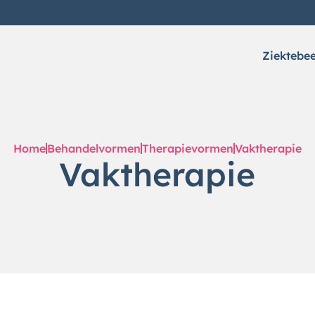
Ziektebe
Home
Behandelvormen
Therapievormen
Vaktherapie
Vaktherapie