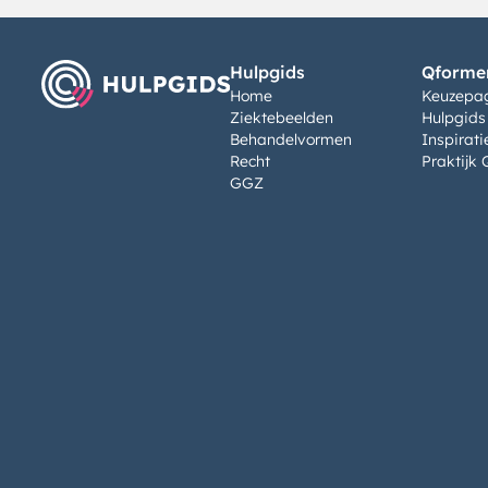
Hulpgids
Qformen
Home
Keuzepa
Ziektebeelden
Hulpgids
Behandelvormen
Inspirati
Recht
Praktijk 
GGZ