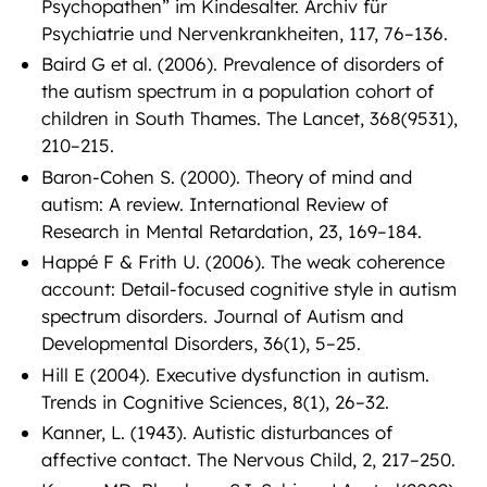
Psychopathen” im Kindesalter. Archiv für
Psychiatrie und Nervenkrankheiten, 117, 76–136.
Baird G et al. (2006). Prevalence of disorders of
the autism spectrum in a population cohort of
children in South Thames. The Lancet, 368(9531),
210–215.
Baron-Cohen S. (2000). Theory of mind and
autism: A review. International Review of
Research in Mental Retardation, 23, 169–184.
Happé F & Frith U. (2006). The weak coherence
account: Detail-focused cognitive style in autism
spectrum disorders. Journal of Autism and
Developmental Disorders, 36(1), 5–25.
Hill E (2004). Executive dysfunction in autism.
Trends in Cognitive Sciences, 8(1), 26–32.
Kanner, L. (1943). Autistic disturbances of
affective contact. The Nervous Child, 2, 217–250.