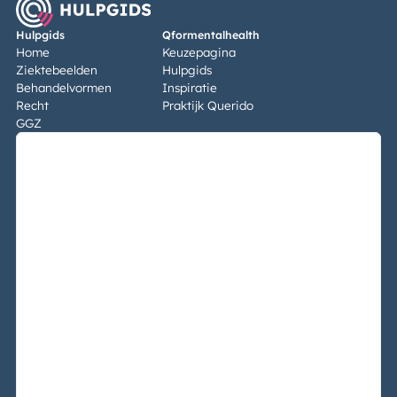
Hulpgids
Qformentalhealth
Home
Keuzepagina
Ziektebeelden
Hulpgids
Behandelvormen
Inspiratie
Recht
Praktijk Querido
GGZ