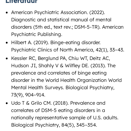
Literatuur
American Psychiatric Association. (2022).
Diagnostic and statistical manual of mental
disorders (5th ed., text rev.; DSM-5-TR). American
Psychiatric Publishing.
Hilbert A. (2019). Binge-eating disorder.
Psychiatric Clinics of North America, 42(1), 33–43.
Kessler RC, Berglund PA, Chiu WT, Deitz AC,
Hudson JI, Shahly V & Wilfley DE. (2013). The
prevalence and correlates of binge eating
disorder in the World Health Organization World
Mental Health Surveys. Biological Psychiatry,
73(9), 904–914.
Udo T & Grilo CM. (2018). Prevalence and
correlates of DSM-5 eating disorders in a
nationally representative sample of U.S. adults.
Biological Psychiatry, 84(5), 345–354.