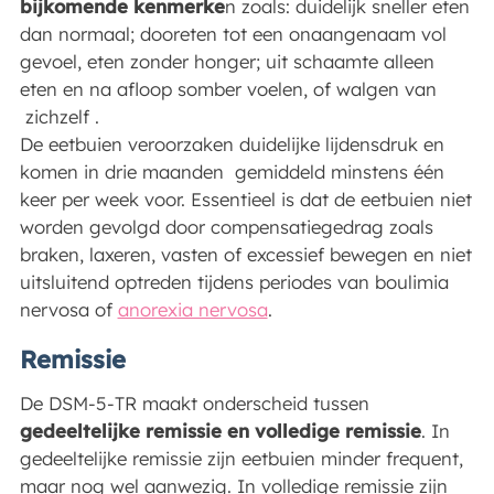
bijkomende kenmerke
n zoals: duidelijk sneller eten
dan normaal; dooreten tot een onaangenaam vol
gevoel, eten zonder honger; uit schaamte alleen
eten en na afloop somber voelen, of walgen van
zichzelf .
De eetbuien veroorzaken duidelijke lijdensdruk en
komen in drie maanden gemiddeld minstens één
keer per week voor. Essentieel is dat de eetbuien niet
worden gevolgd door compensatiegedrag zoals
braken, laxeren, vasten of excessief bewegen en niet
uitsluitend optreden tijdens periodes van boulimia
nervosa of
anorexia nervosa
.
Remissie
De DSM-5-TR maakt onderscheid tussen
gedeeltelijke remissie en volledige remissie
. In
gedeeltelijke remissie zijn eetbuien minder frequent,
maar nog wel aanwezig. In volledige remissie zijn