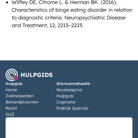
Wilfley DE, Citrome L. & Herman BK. (2016).
Characteristics of binge eating disorder in relation
to diagnostic criteria. Neuropsychiatric Disease
and Treatment, 12, 2213–2223.
Hulpgids
Qformentalhealth
Home
Keuzepagina
Ziektebeelden
Hulpgids
Behandelvormen
Inspiratie
Recht
Praktijk Querido
GGZ