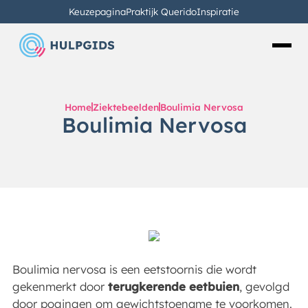
Keuzepagina
Praktijk Querido
Inspiratie
Home
Ziektebeelden
Boulimia Nervosa
Boulimia Nervosa
Boulimia nervosa is een eetstoornis die wordt
gekenmerkt door
terugkerende eetbuien
, gevolgd
door pogingen om gewichtstoename te voorkomen.