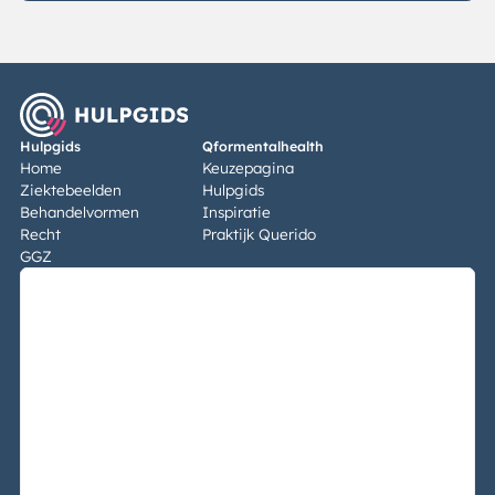
Hulpgids
Qformentalhealth
Home
Keuzepagina
Ziektebeelden
Hulpgids
Behandelvormen
Inspiratie
Recht
Praktijk Querido
GGZ