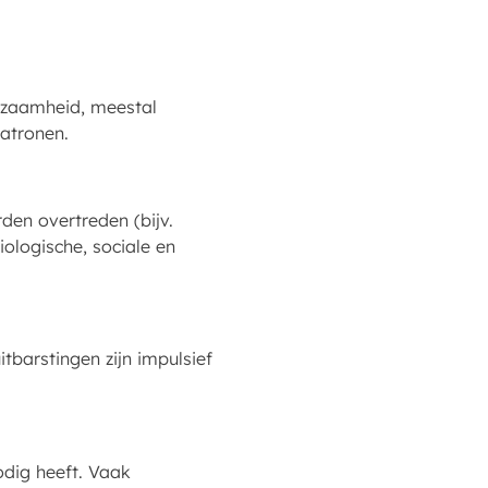
rzaamheid, meestal
patronen.
en overtreden (bijv.
iologische, sociale en
tbarstingen zijn impulsief
odig heeft. Vaak