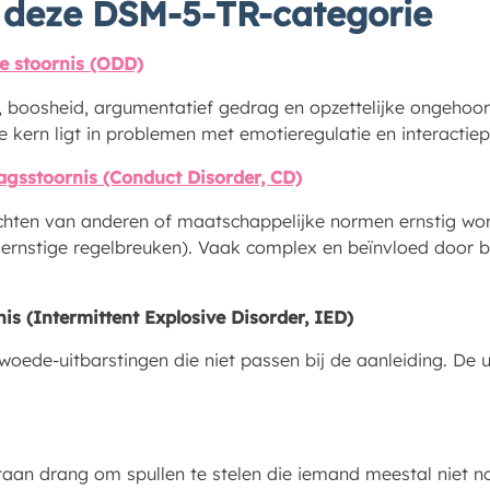
n deze DSM-5-TR-categorie
e stoornis (ODD)
, boosheid, argumentatief gedrag en opzettelijke ongehoo
De kern ligt in problemen met emotieregulatie en interactie
gsstoornis (Conduct Disorder, CD)
hten van anderen of maatschappelijke normen ernstig word
l, ernstige regelbreuken). Vaak complex en beïnvloed door b
nis (Intermittent Explosive Disorder, IED)
oede-uitbarstingen die niet passen bij de aanleiding. De ui
taan drang om spullen te stelen die iemand meestal niet n