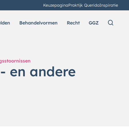
Keuzepagina
Praktijk Querido
Inspiratie
elden
Behandelvormen
Recht
GGZ
gsstoornissen
s- en andere