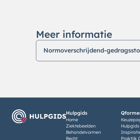
Meer informatie
Normoverschrijdend-gedragssto
Hulpgids
Qformen
Home
Keuzepa
Ziektebeelden
Hulpgids
Behandelvormen
Inspirati
Recht
Praktijk 