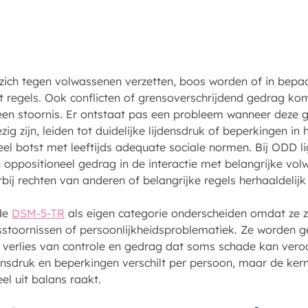
 zich tegen volwassenen verzetten, boos worden of in bepa
 regels. Ook conflicten of grensoverschrijdend gedrag kom
 een stoornis. Er ontstaat pas een probleem wanneer deze 
 zijn, leiden tot duidelijke lijdensdruk of beperkingen in h
el botst met leeftijds adequate sociale normen. Bij ODD l
 oppositioneel gedrag in de interactie met belangrijke vol
bij rechten van anderen of belangrijke regels herhaaldeli
 de
DSM-5-TR
als eigen categorie onderscheiden omdat ze z
stoornissen of persoonlijkheidsproblematiek. Ze worden 
, verlies van controle en gedrag dat soms schade kan veroo
sdruk en beperkingen verschilt per persoon, maar de kern 
el uit balans raakt.