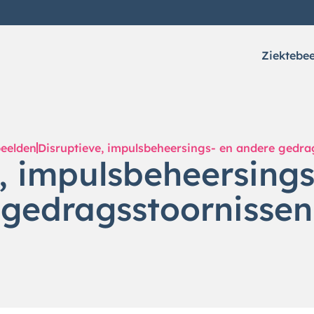
Ziektebe
beelden
Disruptieve, impulsbeheersings- en andere gedra
, impulsbeheersing
gedragsstoornissen