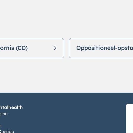
ornis (CD)
Oppositioneel-opsta
talhealth
gina
e
Querido