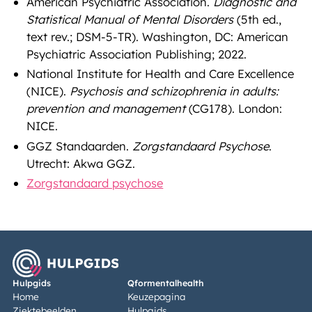
American Psychiatric Association.
Diagnostic and
Statistical Manual of Mental Disorders
(5th ed.,
text rev.; DSM-5-TR). Washington, DC: American
Psychiatric Association Publishing; 2022.
National Institute for Health and Care Excellence
(NICE).
Psychosis and schizophrenia in adults:
prevention and management
(CG178). London:
NICE.
GGZ Standaarden.
Zorgstandaard Psychose
.
Utrecht: Akwa GGZ.
Zorgstandaard psychose
Hulpgids
Qformentalhealth
Home
Keuzepagina
Ziektebeelden
Hulpgids