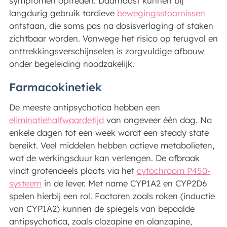
symptomen optreden. Daarnaast kunnen bij
langdurig gebruik tardieve
bewegingsstoornissen
ontstaan, die soms pas na dosisverlaging of staken
zichtbaar worden. Vanwege het risico op terugval en
onttrekkingsverschijnselen is zorgvuldige afbouw
onder begeleiding noodzakelijk.
Farmacokinetiek
De meeste antipsychotica hebben een
eliminatiehalfwaardetijd
van ongeveer één dag. Na
enkele dagen tot een week wordt een steady state
bereikt. Veel middelen hebben actieve metabolieten,
wat de werkingsduur kan verlengen. De afbraak
vindt grotendeels plaats via het
cytochroom P450-
systeem
in de lever. Met name CYP1A2 en CYP2D6
spelen hierbij een rol. Factoren zoals roken (inductie
van CYP1A2) kunnen de spiegels van bepaalde
antipsychotica, zoals clozapine en olanzapine,