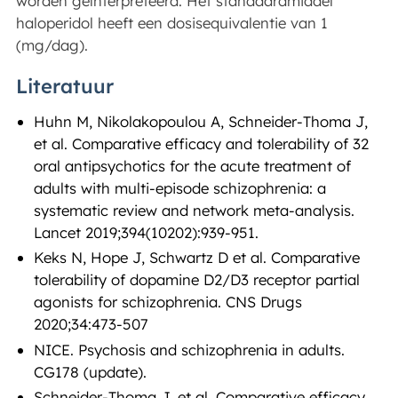
worden geïnterpreteerd. Het standaardmiddel
haloperidol heeft een dosisequivalentie van 1
(mg/dag).
Literatuur
Huhn M, Nikolakopoulou A, Schneider-Thoma J,
et al. Comparative efficacy and tolerability of 32
oral antipsychotics for the acute treatment of
adults with multi-episode schizophrenia: a
systematic review and network meta-analysis.
Lancet 2019;394(10202):939-951.
Keks N, Hope J, Schwartz D et al. Comparative
tolerability of dopamine D2/D3 receptor partial
agonists for schizophrenia. CNS Drugs
2020;34:473-507
NICE. Psychosis and schizophrenia in adults.
CG178 (update).
Schneider-Thoma J, et al. Comparative efficacy