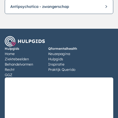
Antipsychotica - zwangerschap
Hulpgids
Qformentalhealth
Home
Keuzepagina
Ziektebeelden
Hulpgids
Behandelvormen
Inspiratie
Recht
Praktijk Querido
GGZ