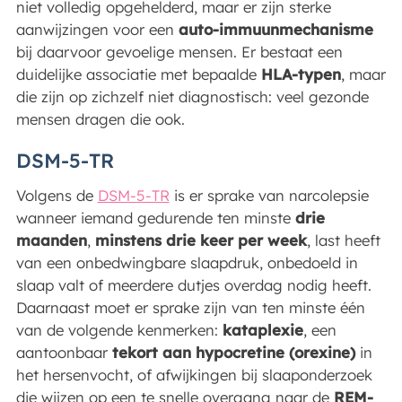
niet volledig opgehelderd, maar er zijn sterke
aanwijzingen voor een
auto-immuunmechanisme
bij daarvoor gevoelige mensen. Er bestaat een
duidelijke associatie met bepaalde
HLA-typen
, maar
die zijn op zichzelf niet diagnostisch: veel gezonde
mensen dragen die ook.
DSM-5-TR
Volgens de
DSM-5-TR
is er sprake van narcolepsie
wanneer iemand gedurende ten minste
drie
maanden
,
minstens drie keer per week
, last heeft
van een onbedwingbare slaapdruk, onbedoeld in
slaap valt of meerdere dutjes overdag nodig heeft.
Daarnaast moet er sprake zijn van ten minste één
van de volgende kenmerken:
kataplexie
, een
aantoonbaar
tekort aan hypocretine (orexine)
in
het hersenvocht, of afwijkingen bij slaaponderzoek
die wijzen op een te snelle overgang naar de
REM-