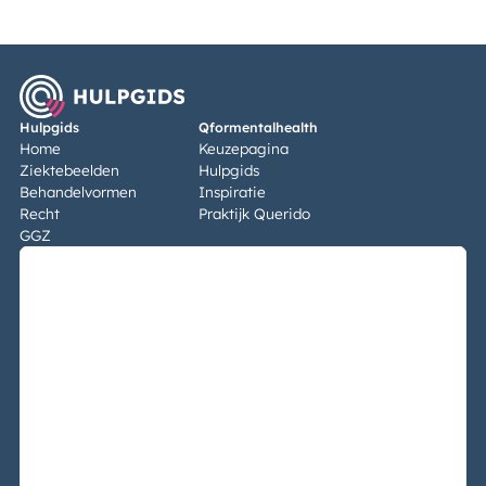
Hulpgids
Qformentalhealth
Home
Keuzepagina
Ziektebeelden
Hulpgids
Behandelvormen
Inspiratie
Recht
Praktijk Querido
GGZ