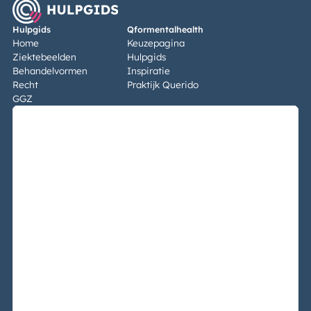
Hulpgids
Qformentalhealth
Home
Keuzepagina
Ziektebeelden
Hulpgids
Behandelvormen
Inspiratie
Recht
Praktijk Querido
GGZ