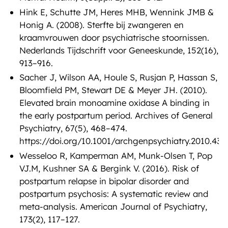
Hink E, Schutte JM, Heres MHB, Wennink JMB &
Honig A. (2008). Sterfte bij zwangeren en
kraamvrouwen door psychiatrische stoornissen.
Nederlands Tijdschrift voor Geneeskunde, 152(16),
913–916.
Sacher J, Wilson AA, Houle S, Rusjan P, Hassan S,
Bloomfield PM, Stewart DE & Meyer JH. (2010).
Elevated brain monoamine oxidase A binding in
the early postpartum period. Archives of General
Psychiatry, 67(5), 468–474.
https://doi.org/10.1001/archgenpsychiatry.2010.43
Wesseloo R, Kamperman AM, Munk-Olsen T, Pop
VJ.M, Kushner SA & Bergink V. (2016). Risk of
postpartum relapse in bipolar disorder and
postpartum psychosis: A systematic review and
meta-analysis. American Journal of Psychiatry,
173(2), 117–127.