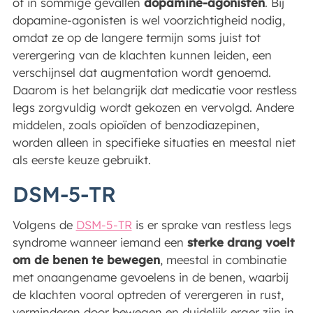
of in sommige gevallen
dopamine-agonisten
. Bij
dopamine-agonisten is wel voorzichtigheid nodig,
omdat ze op de langere termijn soms juist tot
verergering van de klachten kunnen leiden, een
verschijnsel dat augmentation wordt genoemd.
Daarom is het belangrijk dat medicatie voor restless
legs zorgvuldig wordt gekozen en vervolgd. Andere
middelen, zoals opioïden of benzodiazepinen,
worden alleen in specifieke situaties en meestal niet
als eerste keuze gebruikt.
DSM-5-TR
Volgens de
DSM-5-TR
is er sprake van restless legs
syndrome wanneer iemand een
sterke drang voelt
om de benen te bewegen
, meestal in combinatie
met onaangename gevoelens in de benen, waarbij
de klachten vooral optreden of verergeren in rust,
verminderen door bewegen en duidelijk erger zijn in