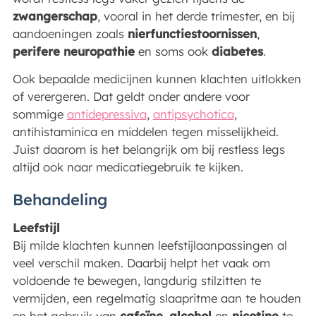
zwangerschap
, vooral in het derde trimester, en bij
aandoeningen zoals
nierfunctiestoornissen
,
perifere neuropathie
en soms ook
diabetes
.
Ook bepaalde medicijnen kunnen klachten uitlokken
of verergeren. Dat geldt onder andere voor
sommige
antidepressiva
,
antipsychotica
,
antihistaminica en middelen tegen misselijkheid.
Juist daarom is het belangrijk om bij restless legs
altijd ook naar medicatiegebruik te kijken.
Behandeling
Leefstijl
Bij milde klachten kunnen leefstijlaanpassingen al
veel verschil maken. Daarbij helpt het vaak om
voldoende te bewegen, langdurig stilzitten te
vermijden, een regelmatig slaapritme aan te houden
en het gebruik van
cafeïne
,
alcohol
en
nicotine
te