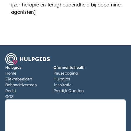
ijzertherapie en terughoudendheid bij dopamine-
agonisten]
Hulpgids
Qformentalhealth
Home
Keuzepagina
Ziektebeelden
Hulpgids
Behandelvormen
Inspiratie
Recht
Praktijk Querido
GGZ