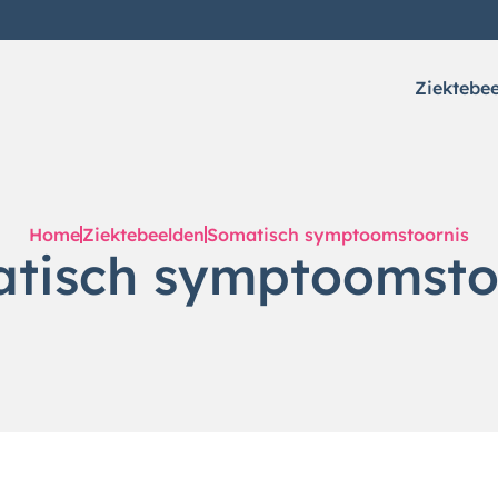
Ziektebe
Home
Ziektebeelden
Somatisch symptoomstoornis
tisch symptoomsto