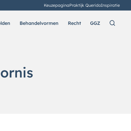
Keuzepagina
Praktijk Querido
Inspiratie
elden
Behandelvormen
Recht
GGZ
ornis