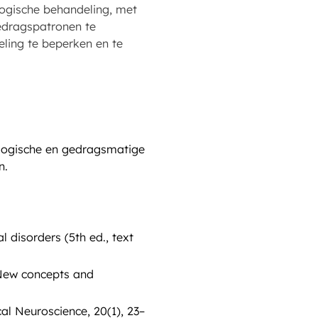
logische behandeling, met
edragspatronen te
ling te beperken en te
ologische en gedragsmatige
n.
 disorders (5th ed., text
 New concepts and
l Neuroscience, 20(1), 23–