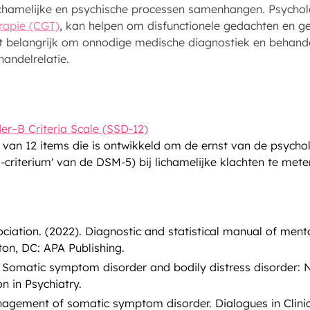
lichamelijke en psychische processen samenhangen. Psycho
rapie (CGT)
, kan helpen om disfunctionele gedachten en g
t belangrijk om onnodige medische diagnostiek en behande
handelrelatie.
r–B Criteria Scale (SSD-12)
t van 12 items die is ontwikkeld om de ernst van de psych
-criterium' van de DSM-5) bij lichamelijke klachten te mete
ciation. (2022). Diagnostic and statistical manual of mental
on, DC: APA Publishing.
). Somatic symptom disorder and bodily distress disorder:
n in Psychiatry.
agement of somatic symptom disorder. Dialogues in Clinica