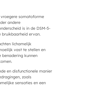
e vroegere somatoforme
nder andere
 onderscheid is in de DSM-5-
e bruikbaarheid ervan.
chten lichamelijk
eilijk vast te stellen en
ige benadering kunnen
rkomen.
de en disfunctionele manier
edragingen, zoals
melijke sensaties en een