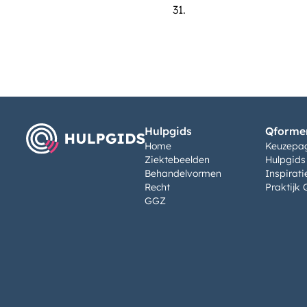
31.
Hulpgids
Qformen
Home
Keuzepa
Ziektebeelden
Hulpgids
Behandelvormen
Inspirati
Recht
Praktijk 
GGZ