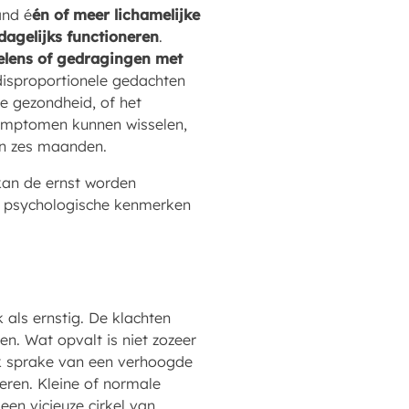
and é
én of meer lichamelijke
dagelijks functioneren
.
elens of gedragingen met
 disproportionele gedachten
e gezondheid, of het
 symptomen kunnen wisselen,
an zes maanden.
kan de ernst worden
 de psychologische kenmerken
als ernstig. De klachten
n. Wat opvalt is niet zozeer
k sprake van een verhoogde
eren. Kleine of normale
een vicieuze cirkel van