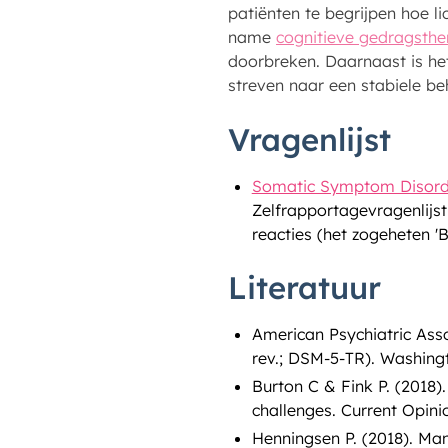
patiënten te begrijpen hoe 
name
cognitieve gedragsthe
doorbreken. Daarnaast is he
streven naar een stabiele be
Vragenlijst
Somatic Symptom Disorde
Zelfrapportagevragenlijs
reacties (het zogeheten 'B
Literatuur
American Psychiatric Asso
rev.; DSM-5-TR). Washingt
Burton C & Fink P. (2018
challenges. Current Opinio
Henningsen P. (2018). Man