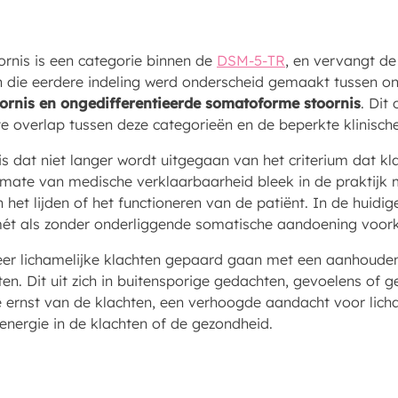
nis is een categorie binnen de
DSM-5-TR
, en vervangt d
In die eerdere indeling werd onderscheid gemaakt tussen o
oornis en ongedifferentieerde somatoforme stoornis
. Dit
e overlap tussen deze categorieën en de beperkte klinisch
is dat niet langer wordt uitgegaan van het criterium dat kla
mate van medische verklaarbaarheid bleek in de praktijk mo
n het lijden of het functioneren van de patiënt. In de huid
mét als zonder onderliggende somatische aandoening voo
eer lichamelijke klachten gepaard gaan met een aanhouden
. Dit uit zich in buitensporige gedachten, gevoelens of g
 ernst van de klachten, een verhoogde aandacht voor licha
 energie in de klachten of de gezondheid.