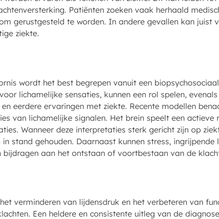
achtenversterking. Patiënten zoeken vaak herhaald medis
 om gerustgesteld te worden. In andere gevallen kan juist
ige ziekte.
nis wordt het best begrepen vanuit een biopsychosociaal
 voor lichamelijke sensaties, kunnen een rol spelen, evenal
ie en eerdere ervaringen met ziekte. Recente modellen ben
es van lichamelijke signalen. Het brein speelt een actieve r
ties. Wanneer deze interpretaties sterk gericht zijn op zie
n in stand gehouden. Daarnaast kunnen stress, ingrijpende
 bijdragen aan het ontstaan of voortbestaan van de klach
 het verminderen van lijdensdruk en het verbeteren van func
achten. Een heldere en consistente uitleg van de diagnose 