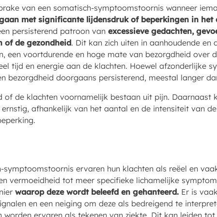
sprake van een somatisch-symptoomstoornis wanneer iem
gaan met significante lijdensdruk of beperkingen in het 
een persisterend patroon van
excessieve gedachten, gevo
en of de gezondheid
. Dit kan zich uiten in aanhoudende en
en, een voortdurende en hoge mate van bezorgdheid over d
eel tijd en energie aan de klachten. Hoewel afzonderlijke
 en bezorgdheid doorgaans persisterend, meestal langer d
 of de klachten voornamelijk bestaan uit pijn. Daarnaast 
f ernstig, afhankelijk van het aantal en de intensiteit van
beperking.
-symptoomstoornis ervaren hun klachten als reëel en vaak 
en vermoeidheid tot meer specifieke lichamelijke symptome
nier
waarop deze wordt beleefd en gehanteerd.
Er is vaa
ignalen en een neiging om deze als bedreigend te interpret
 worden ervaren als tekenen van ziekte. Dit kan leiden tot 