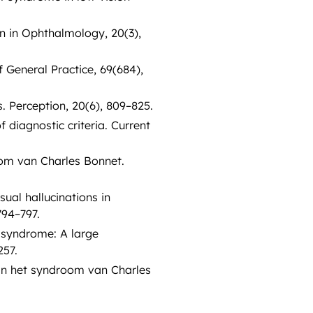
n in Ophthalmology, 20(3),
 General Practice, 69(684),
 Perception, 20(6), 809–825.
diagnostic criteria. Current
oom van Charles Bonnet.
al hallucinations in
794–797.
 syndrome: A large
257.
van het syndroom van Charles