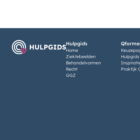
Hulpgids
Qformen
Home
Keuzepa
Ziektebeelden
Hulpgids
Behandelvormen
Inspirati
Recht
Praktijk 
GGZ