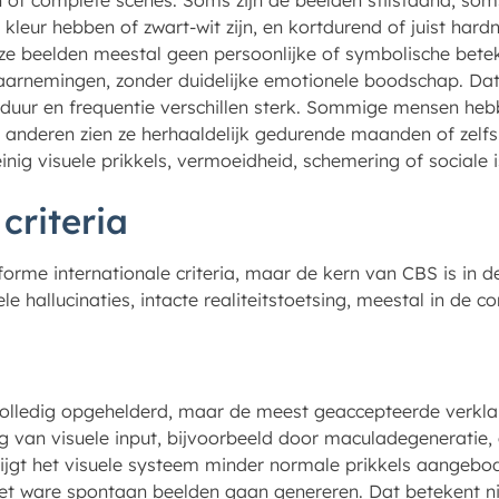
 of complete scènes. Soms zijn de beelden stilstaand, so
n, kleur hebben of zwart-wit zijn, en kortdurend of juist har
ze beelden meestal geen persoonlijke of symbolische betek
arnemingen, zonder duidelijke emotionele boodschap. Dat
 duur en frequentie verschillen sterk. Sommige mensen he
 anderen zien ze herhaaldelijk gedurende maanden of zelfs
einig visuele prikkels, vermoeidheid, schemering of sociale 
criteria
orme internationale criteria, maar de kern van CBS is in de l
 hallucinaties, intacte realiteitstoetsing, meestal in de c
volledig opgehelderd, maar de meest geaccepteerde verklar
 van visuele input, bijvoorbeeld door maculadegeneratie,
ijgt het visuele systeem minder normale prikkels aangeb
het ware spontaan beelden gaan genereren. Dat betekent n