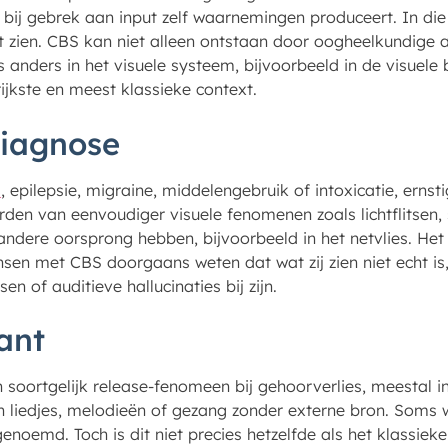
 bij gebrek aan input zelf waarnemingen produceert. In die 
 zien. CBS kan niet alleen ontstaan door oogheelkundige
anders in het visuele systeem, bijvoorbeeld in de visuele b
rijkste en meest klassieke context.
diagnose
m
, epilepsie, migraine, middelengebruik of intoxicatie, erns
n van eenvoudiger visuele fenomenen zoals lichtflitsen, s
andere oorsprong hebben, bijvoorbeeld in het netvlies. Het
sen met CBS doorgaans weten dat wat zij zien niet echt is
n of auditieve hallucinaties bij zijn.
ant
en soortgelijk release-fenomeen bij gehoorverlies, meestal 
an liedjes, melodieën of gezang zonder externe bron. Soms 
enoemd. Toch is dit niet precies hetzelfde als het klassiek