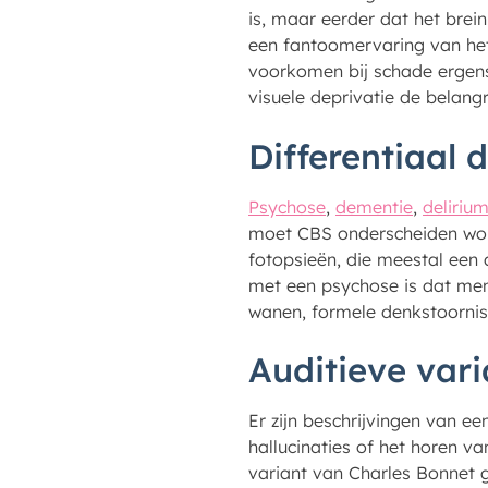
is, maar eerder dat het brein
een fantoomervaring van het
voorkomen bij schade ergens 
visuele deprivatie de belang
Differentiaal 
Psychose
,
dementie
,
deliriu
moet CBS onderscheiden worde
fotopsieën, die meestal een 
met een psychose is dat men
wanen, formele denkstoornisse
Auditieve vari
Er zijn beschrijvingen van e
hallucinaties of het horen v
variant van Charles Bonnet g