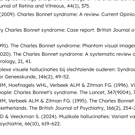
urnal of Retina and Vitreous, 44(1), 375.
(2009). Charles Bonnet syndrome: A review. Current Opinio
ry Charles Bonnet syndrome: Case report. British Journal of
991). The Charles Bonnet syndrome: Phantom visual images.
020). The Charles Bonnet syndrome: A systematic review of 
ology, 21, 41.
lexe visuele hallucinaties bij slechtziende ouderen: Syndr
or Geneeskunde, 146(2), 49–52.
RM, Hoefnagels WHL, Verbeek ALM & Zitman FG. (1996). Visu
eople: Charles Bonnet’s syndrome. The Lancet, 347(9004), 
RM, Verbeek ALM & Zitman FG. (1995). The Charles Bonnet
etherlands. The British Journal of Psychiatry, 166(2), 254–
D & Veeckman S. (2024). Muzikale hallucinaties: Variant 
sychiatrie, 66(10), 619–622.