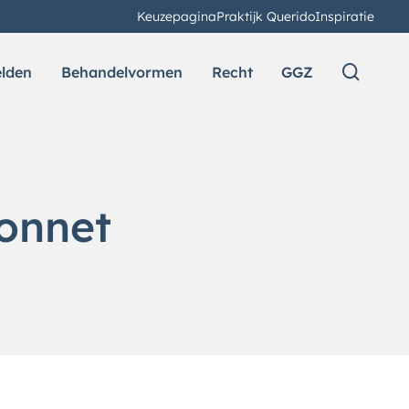
Keuzepagina
Praktijk Querido
Inspiratie
elden
Behandelvormen
Recht
GGZ
onnet