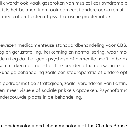
tijk wordt ook vaak gesproken van musical ear syndrome of
dt, is het belangrijk om ook dan eerst andere oorzaken uit t
 medicatie-effecten of psychiatrische problematiek.
 bewezen medicamenteuze standaardbehandeling voor CBS. 
tleg en geruststelling, herkenning en normalisering, waar mo
de uitleg dat het geen psychose of dementie hoeft te bete
n merken daarnaast dat de beelden afnemen wanneer de v
undige behandeling zoals een staaroperatie of andere opti
gedragsmatige strategieën, zoals: veranderen van lichtin
en, meer visuele of sociale prikkels opzoeken. Psychofar
nderbouwde plaats in de behandeling.
4). Epidemiology and phenomenology of the Charles Bonne