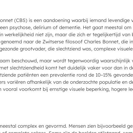
nnet (CBS) is een aandoening waarbij iemand levendige vis
an een psychose, delirium of dementie. Het gaat meestal 
in werkelijkheid niet zijn, maar die zich er tegelijkertijd van
s genoemd naar de Zwitserse filosoof Charles Bonnet, die i
 gezonde grootvader, die slechtziend was, complexe visuele 
dzaam beschouwd, maar wordt tegenwoordig waarschijnlijk
et slechtziendheid komt het duidelijk vaker voor dan in d
htziende patiënten een prevalentie rond de 10–15% gevonde
fers variëren afhankelijk van de onderzochte populatie en d
vooral voorkomt bij ernstige visuele beperking, hogere leef
n meestal complex en gevormd. Mensen zien bijvoorbeeld ge