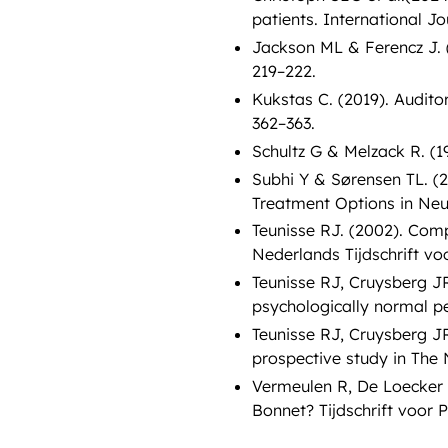
patients. International Jo
Jackson ML & Ferencz J. 
219–222.
Kukstas C. (2019). Audito
362–363.
Schultz G & Melzack R. (1
Subhi Y & Sørensen TL. (2
Treatment Options in Neur
Teunisse RJ. (2002). Comp
Nederlands Tijdschrift vo
Teunisse RJ, Cruysberg J
psychologically normal p
Teunisse RJ, Cruysberg J
prospective study in The N
Vermeulen R, De Loecker 
Bonnet? Tijdschrift voor P