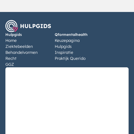
Hulpgids
Qformentalhealth
Home
Keuzepagina
Ziektebeelden
Hulpgids
Behandelvormen
Inspiratie
Recht
Praktijk Querido
GGZ