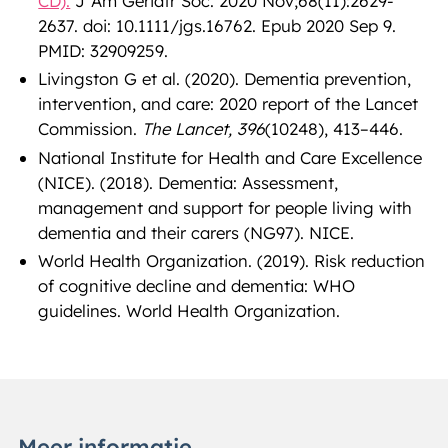
CD).
J Am Geriatr Soc. 2020 Nov;68(11):2629-
2637. doi: 10.1111/jgs.16762. Epub 2020 Sep 9.
PMID: 32909259.
Livingston G et al. (2020). Dementia prevention,
intervention, and care: 2020 report of the Lancet
Commission.
The Lancet, 396
(10248), 413–446.
National Institute for Health and Care Excellence
(NICE). (2018). Dementia: Assessment,
management and support for people living with
dementia and their carers (NG97). NICE.
World Health Organization. (2019). Risk reduction
of cognitive decline and dementia: WHO
guidelines. World Health Organization.
Meer informatie