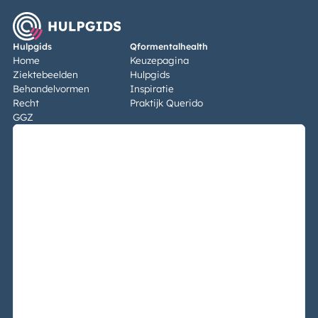
Hulpgids
Qformentalhealth
Home
Keuzepagina
Ziektebeelden
Hulpgids
Behandelvormen
Inspiratie
Recht
Praktijk Querido
GGZ