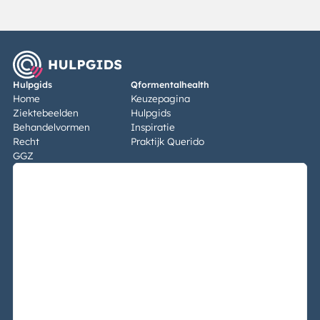
Hulpgids
Qformentalhealth
Home
Keuzepagina
Ziektebeelden
Hulpgids
Behandelvormen
Inspiratie
Recht
Praktijk Querido
GGZ