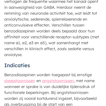
verhogen de frequentie waarmee het kanaal opent
in aanwezigheid van GABA. Hierdoor neemt de
remming van neuronale activiteit toe, wat leidt tot
anxiolytische, sederende, spierrelaxerende en
anticonvulsieve effecten. Verschillen tussen
benzodiazepinen worden deels bepaald door hun
affiniteit voor verschillende receptor-subtypes (met
name α1, α2, α3 en α5), wat samenhangt met
verschillen in klinisch effect, zoals sedatie versus
anxiolyse.
Indicaties
Benzodiazepinen worden toegepast bij ernstige
slaapstoornissen
en
angststoornissen
, met name
wanneer er sprake is van duidelijke lijdensdruk of
functionele beperkingen. Bij angststoornissen
worden zij vooral kortdurend ingezet, bijvoorbeeld
als overbrugging bij de start van een