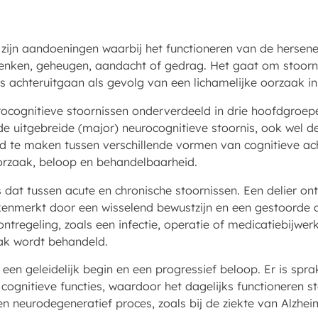
 zijn aandoeningen waarbij het functioneren van de hersen
enken, geheugen, aandacht of gedrag. Het gaat om stoorn
s achteruitgaan als gevolg van een lichamelijke oorzaak in
cognitieve stoornissen onderverdeeld in drie hoofdgroepen
 de uitgebreide (major) neurocognitieve stoornis, ook wel
d te maken tussen verschillende vormen van cognitieve ach
oorzaak, beloop en behandelbaarheid.
s dat tussen acute en chronische stoornissen. Een delier on
kenmerkt door een wisselend bewustzijn en een gestoorde a
ntregeling, zoals een infectie, operatie of medicatiebijwerki
ak wordt behandeld.
en geleidelijk begin en een progressief beloop. Er is spra
ognitieve functies, waardoor het dagelijks functioneren s
en neurodegeneratief proces, zoals bij de ziekte van Alzhei