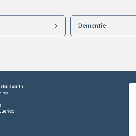
Dementie
talhealth
gina
e
Querido