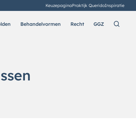
Keuzepagina
Praktijk Querido
Inspiratie
elden
Behandelvormen
Recht
GGZ
issen