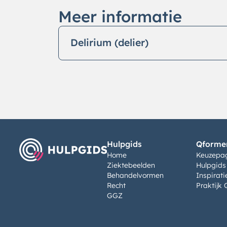
Meer informatie
Delirium (delier)
Hulpgids
Qformen
Home
Keuzepa
Ziektebeelden
Hulpgids
Behandelvormen
Inspirati
Recht
Praktijk 
GGZ