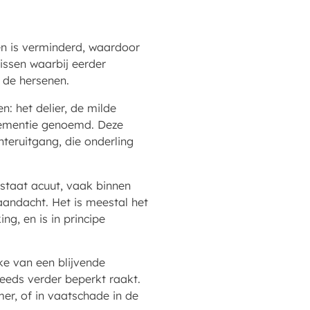
en is verminderd, waardoor
issen waarbij eerder
 de hersenen.
: het delier, de milde
 dementie genoemd. Deze
teruitgang, die onderling
tstaat acuut, vaak binnen
andacht. Het is meestal het
ng, en is in principe
ke van een blijvende
teeds verder beperkt raakt.
mer, of in vaatschade in de