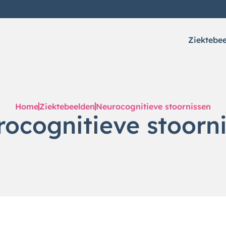
Ziektebe
Home
Ziektebeelden
Neurocognitieve stoornissen
ocognitieve stoorn